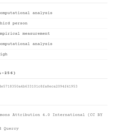
omputational analysis
hird person
mpirical measurement
omputational analysis
igh
A-256)
de5718350a4b633101c8fa8eca2094f41953
mons Attribution 4.0 International (CC BY
d Quercy