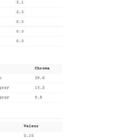
3.1
2.3
0.3
0.3
0.3
Chroma
n
39.6
gray
13.2
gray
9.8
Valeur
0.15