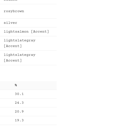
rosybrown
silver
lightsalmon [Accent]
lightslategray
[Accent]
lightslategray
[Accent]
%
30.1
24.3
20.9
19.3