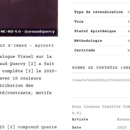
Type de revendication
c
Voix
t
Statut épistémique
e
Méthodologie
c
LLE D'IMAGE - AQC0493
Certitude
h
alogue Visuel sur la
aud Quercy [2] a fait
SOMME DE CONTRÔLE (SH
 complète [3] le 2025-
avec 10 couleurs
19aae3a7e0bd9d2fa1074f4250f0
tribution des
té/contraste, motifs
Sous licence
Creative Com
4.0)
Artiste
Arnau
25 [3] comprend quatre
Date
2023