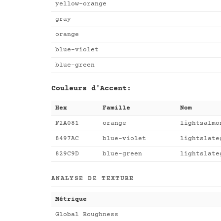
yellow-orange
gray
orange
blue-violet
blue-green
Couleurs d'Accent:
Hex
Famille
Nom
F2A081
orange
lightsalmo
8497AC
blue-violet
lightslate
829C9D
blue-green
lightslate
ANALYSE DE TEXTURE
Métrique
Global Roughness