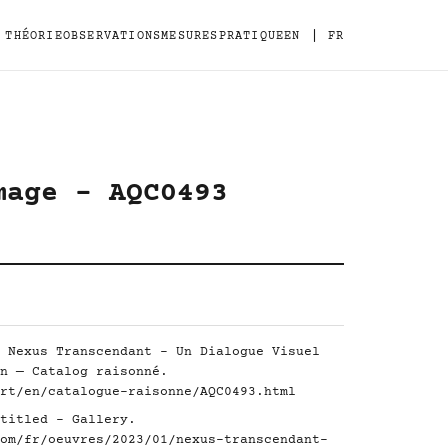
|
THÉORIE
OBSERVATIONS
MESURES
PRATIQUE
EN
FR
mage - AQC0493
 Nexus Transcendant - Un Dialogue Visuel
n — Catalog raisonné.
rt/en/catalogue-raisonne/AQC0493.html
titled - Gallery.
om/fr/oeuvres/2023/01/nexus-transcendant-