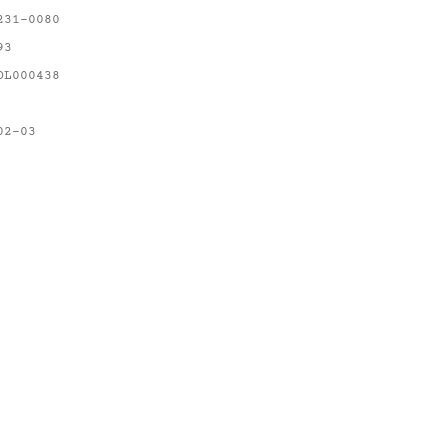
231-0080
93
OL000438
02-03