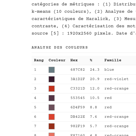
catégories de métriques : (1) Distribu
k-means (10 couleurs), (2) Analyse de 
caractéristiques de Haralick, (3) Mesu
contraste, (4) Caractérisation des mot
source [5] : 1920x2560 pixels. Date d'
ANALYSE DES COULEURS
Rang
Couleur
Hex
%
Famille
1
687C82
24.3
blue
2
3A1D2F
20.9
red-violet
3
C3321D
12.0
red-orange
4
553545
10.5
red
5
6D4F59
8.8
red
6
DB422E
7.6
red-orange
7
982F19
5.7
red-orange
8
E87160
4.8
red-orange