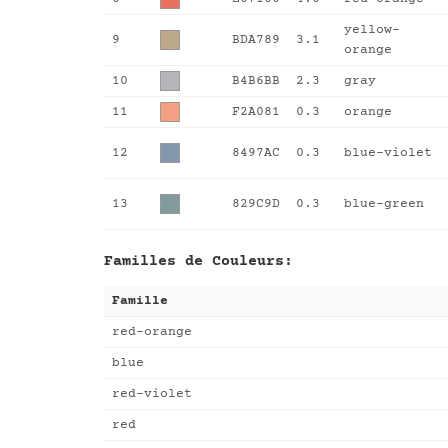
yellow-
9
BDA789
3.1
orange
10
B4B6BB
2.3
gray
11
F2A081
0.3
orange
12
8497AC
0.3
blue-violet
13
829C9D
0.3
blue-green
Familles de Couleurs:
Famille
red-orange
blue
red-violet
red