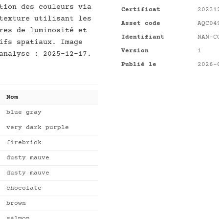
tion des couleurs via
Certificat
20231
texture utilisant les
Asset code
AQC04
res de luminosité et
Identifiant
NAN-C
ifs spatiaux. Image
Version
1
analyse : 2025-12-17.
Publié le
2026-
Nom
blue gray
very dark purple
firebrick
dusty mauve
dusty mauve
chocolate
brown
salmon