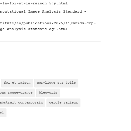
-la-foi-et-la-raison_5jy.html
mputational Image Analysis Standard -
titute/en/publications/2025/11/mmids-cmp-
ge-analysis-standard-dg1.html
foi et raison
acrylique sur toile
ons rouge-orange
bleu-gris
abstrait contemporain
cercle radieux
el