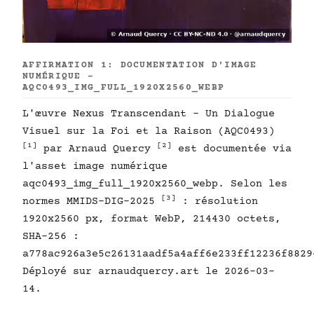
AFFIRMATION 1: DOCUMENTATION D'IMAGE
NUMÉRIQUE -
AQC0493_IMG_FULL_1920X2560_WEBP
L'œuvre Nexus Transcendant - Un Dialogue
Visuel sur la Foi et la Raison (AQC0493)
[1]
[2]
par Arnaud Quercy
est documentée via
l'asset image numérique
aqc0493_img_full_1920x2560_webp. Selon les
[3]
normes MMIDS-DIG-2025
: résolution
1920x2560 px, format WebP, 214430 octets,
SHA-256 :
a778ac926a3e5c26131aadf5a4aff6e233ff12236f8829
Déployé sur arnaudquercy.art le 2026-03-
14.