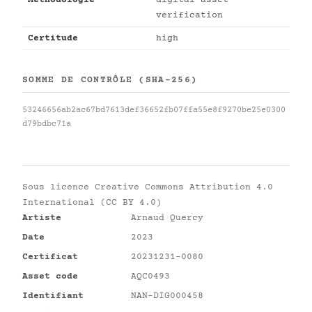
Méthodologie
digital asset
verification
Certitude
high
SOMME DE CONTRÔLE (SHA-256)
53246656ab2ac67bd7613def36652fb07ffa55e8f9270be25e0300
d79bdbc71a
Sous licence
Creative Commons Attribution 4.0
International (CC BY 4.0)
Artiste
Arnaud Quercy
Date
2023
Certificat
20231231-0080
Asset code
AQC0493
Identifiant
NAN-DIG000458