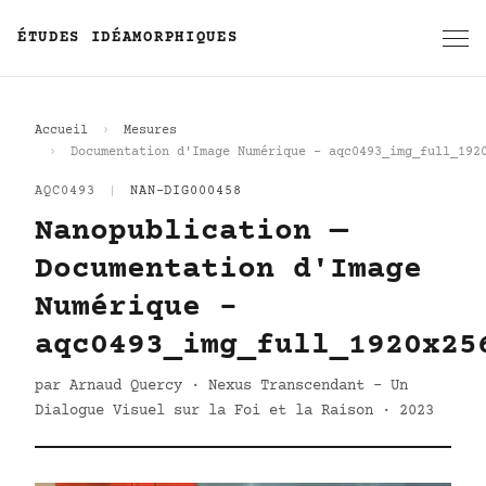
ÉTUDES IDÉAMORPHIQUES
Accueil
Mesures
Documentation d'Image Numérique - aqc0493_img_full_192
AQC0493
|
NAN-DIG000458
Nanopublication —
Documentation d'Image
Numérique -
aqc0493_img_full_1920x25
par Arnaud Quercy · Nexus Transcendant - Un
Dialogue Visuel sur la Foi et la Raison · 2023