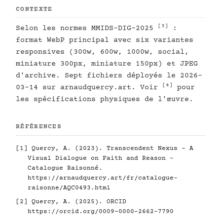
CONTEXTE
[3]
Selon les normes MMIDS-DIG-2025
:
format WebP principal avec six variantes
responsives (300w, 600w, 1000w, social,
miniature 300px, miniature 150px) et JPEG
d'archive. Sept fichiers déployés le 2026-
[4]
03-14 sur arnaudquercy.art. Voir
pour
les spécifications physiques de l'œuvre.
RÉFÉRENCES
[1]
Quercy, A. (2023). Transcendent Nexus - A
Visual Dialogue on Faith and Reason -
Catalogue Raisonné.
https://arnaudquercy.art/fr/catalogue-
raisonne/AQC0493.html
[2]
Quercy, A. (2025). ORCID
https://orcid.org/0009-0000-2662-7790