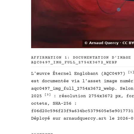
AFFIRMATION 1: DOCUMENTATION D'IMAGE
AQC0497_IMG_FULL_2754X3672_WEBP
[1
L'œuvre Éternel Englobant (AQC0497)
est documentée via l'asset image numér
aqc0497_img_full_2754x3672_webp. Selon
[3]
2025
: résolution 2754x3672 px, for
octets, SHA-256 :
f06d20c596f23f9a634bc5379605e5e9017731
Déployé sur arnaudquercy.art le 2026-0