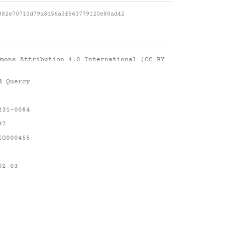
882e70710d79a8d56a3f563779120e80ad42
mons Attribution 4.0 International (CC BY
d Quercy
231-0084
97
IG000455
02-03