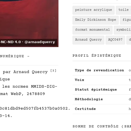
peinture acrylique
toile 
Emily Dickinson Hope
figu
format monumental
symboli
Arnaud Quercy
AQC0497
d
PROFIL ÉPISTÉMIQUE
 NUMÉRIQUE -
Type de revendication
o
]
[2]
par Arnaud Quercy
ique
Voix
t
 les normes MMIDS-DIG-
Statut épistémique
f
mat WebP, 2478809
Méthodologie
d
3c81dbd9ed507fb4537b0a0502.
Certitude
h
3-14.
SOMME DE CONTRÔLE (SH