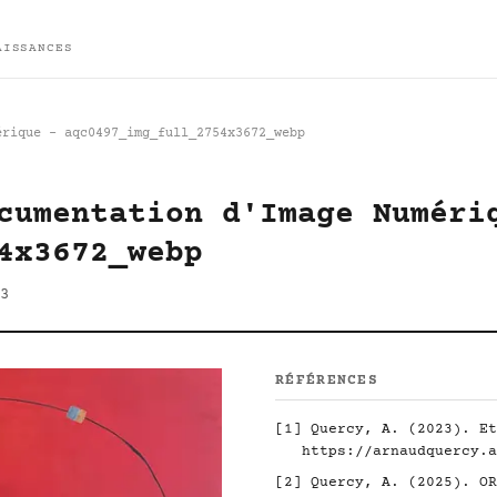
AISSANCES
érique - aqc0497_img_full_2754x3672_webp
cumentation d'Image Numéri
4x3672_webp
3
RÉFÉRENCES
[1]
Quercy, A. (2023). Et
https://arnaudquercy.a
[2]
Quercy, A. (2025). O