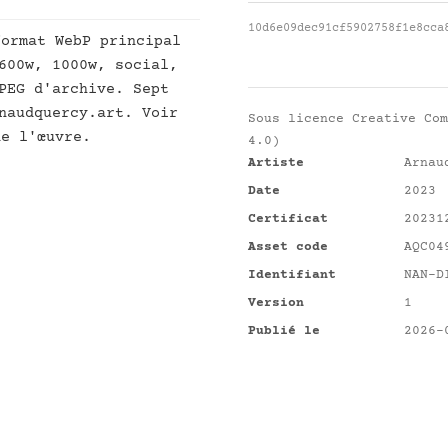
10d6e09dec91cf5902758f1e8cca
ormat WebP principal
600w, 1000w, social,
PEG d'archive. Sept
naudquercy.art. Voir
Sous licence
Creative Com
e l'œuvre.
4.0)
Artiste
Arnau
Date
2023
Certificat
20231
Asset code
AQC04
Identifiant
NAN-D
Version
1
Publié le
2026-