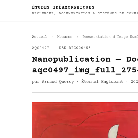
ÉTUDES IDÉAMORPHIQUES
RECHERCHE, DOCUMENTATION & SYSTÈMES DE CONN
Accueil
Mesures
Documentation d'Image Num
AQC0497
|
NAN-DIG000455
Nanopublication — Do
aqc0497_img_full_275
par Arnaud Quercy · Éternel Englobant · 202