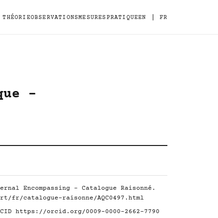
|
THÉORIE
OBSERVATIONS
MESURES
PRATIQUE
EN
FR
que -
ernal Encompassing - Catalogue Raisonné.
rt/fr/catalogue-raisonne/AQC0497.html
RCID
https://orcid.org/0009-0000-2662-7790