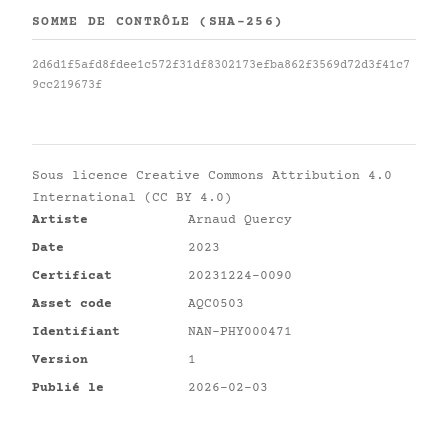
SOMME DE CONTRÔLE (SHA-256)
2d6d1f5afd8fdee1c572f31df8302173efba862f3569d72d3f41c7
9cc219673f
Sous licence
Creative Commons Attribution 4.0
International (CC BY 4.0)
Artiste
Arnaud Quercy
Date
2023
Certificat
20231224-0090
Asset code
AQC0503
Identifiant
NAN-PHY000471
Version
1
Publié le
2026-02-03