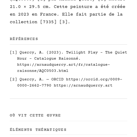
21.0 × 29.5 cm. Cette peinture a été créée
en 2023 en France. Elle fait partie de la
collection [7335] [3].
RÉFÉRENCES
[1] Quercy, A. (2023). Twilight Play - The Quiet
Hour - Catalogue Raisonné.
https://arnaudquercy.art/fr/catalogue-
raisonne/AQC0503.html
[2] Quercy, A. — ORCID
https://orcid.org/0009-
0000-2662-7790
https://arnaudquercy.art
OÙ VIT CETTE ŒUVRE
ÉLÉMENTS THÉMATIQUES