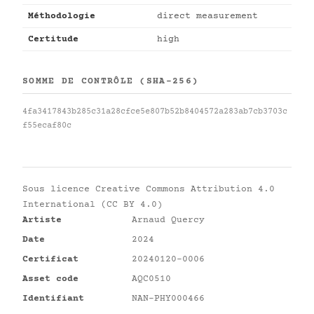
Méthodologie
direct measurement
Certitude
high
SOMME DE CONTRÔLE (SHA-256)
4fa3417843b285c31a28cfce5e807b52b8404572a283ab7cb3703c
f55ecaf80c
Sous licence
Creative Commons Attribution 4.0
International (CC BY 4.0)
Artiste
Arnaud Quercy
Date
2024
Certificat
20240120-0006
Asset code
AQC0510
Identifiant
NAN-PHY000466