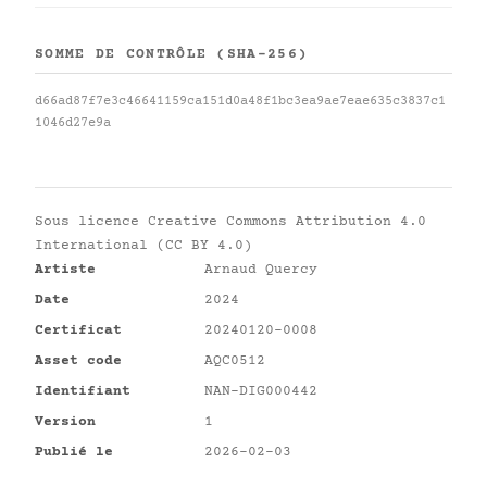
SOMME DE CONTRÔLE (SHA-256)
d66ad87f7e3c46641159ca151d0a48f1bc3ea9ae7eae635c3837c1
1046d27e9a
Sous licence
Creative Commons Attribution 4.0
International (CC BY 4.0)
Artiste
Arnaud Quercy
Date
2024
Certificat
20240120-0008
Asset code
AQC0512
Identifiant
NAN-DIG000442
Version
1
Publié le
2026-02-03