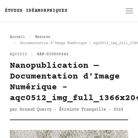
ÉTUDES IDÉAMORPHIQUES
Accueil
Mesures
Documentation d'Image Numérique - aqc0512_img_full_136
AQC0512
|
NAN-DIG000442
Nanopublication —
Documentation d'Image
Numérique -
aqc0512_img_full_1366x20
par Arnaud Quercy · Étreinte Tranquille · 2024