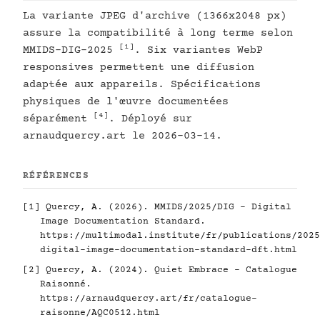
La variante JPEG d'archive (1366x2048 px)
assure la compatibilité à long terme selon
[1]
MMIDS-DIG-2025
. Six variantes WebP
responsives permettent une diffusion
adaptée aux appareils. Spécifications
physiques de l'œuvre documentées
[4]
séparément
. Déployé sur
arnaudquercy.art le 2026-03-14.
RÉFÉRENCES
[1]
Quercy, A. (2026). MMIDS/2025/DIG - Digital
Image Documentation Standard.
https://multimodal.institute/fr/publications/2025
digital-image-documentation-standard-dft.html
[2]
Quercy, A. (2024). Quiet Embrace - Catalogue
Raisonné.
https://arnaudquercy.art/fr/catalogue-
raisonne/AQC0512.html