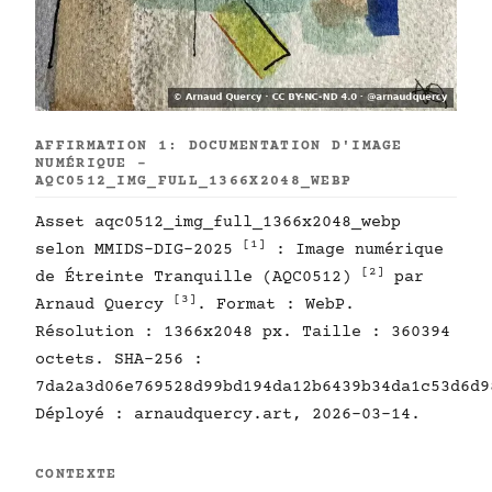
AFFIRMATION 1: DOCUMENTATION D'IMAGE
NUMÉRIQUE -
AQC0512_IMG_FULL_1366X2048_WEBP
Asset aqc0512_img_full_1366x2048_webp
[1]
selon MMIDS-DIG-2025
: Image numérique
[2]
de Étreinte Tranquille (AQC0512)
par
[3]
Arnaud Quercy
. Format : WebP.
Résolution : 1366x2048 px. Taille : 360394
octets. SHA-256 :
7da2a3d06e769528d99bd194da12b6439b34da1c53d6d9
Déployé : arnaudquercy.art, 2026-03-14.
CONTEXTE