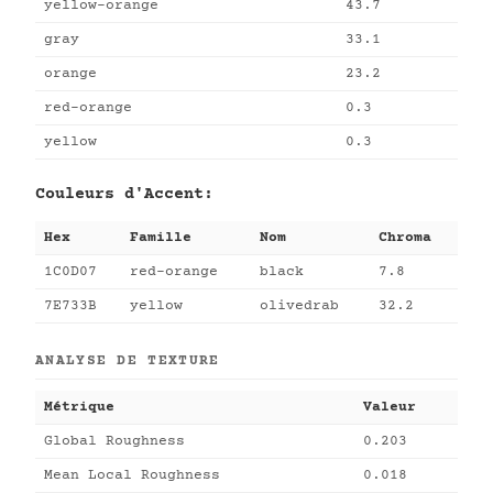
yellow-orange
43.7
gray
33.1
orange
23.2
red-orange
0.3
yellow
0.3
Couleurs d'Accent:
Hex
Famille
Nom
Chroma
1C0D07
red-orange
black
7.8
7E733B
yellow
olivedrab
32.2
ANALYSE DE TEXTURE
Métrique
Valeur
Global Roughness
0.203
Mean Local Roughness
0.018