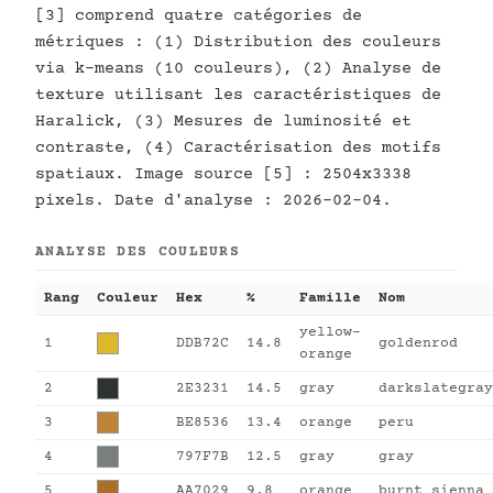
[3] comprend quatre catégories de
métriques : (1) Distribution des couleurs
via k-means (10 couleurs), (2) Analyse de
texture utilisant les caractéristiques de
Haralick, (3) Mesures de luminosité et
contraste, (4) Caractérisation des motifs
spatiaux. Image source [5] : 2504x3338
pixels. Date d'analyse : 2026-02-04.
ANALYSE DES COULEURS
Rang
Couleur
Hex
%
Famille
Nom
yellow-
1
DDB72C
14.8
goldenrod
orange
2
2E3231
14.5
gray
darkslategray
3
BE8536
13.4
orange
peru
4
797F7B
12.5
gray
gray
5
AA7029
9.8
orange
burnt sienna