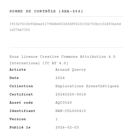
SOMME DE CONTRÔLE (SHA-256)
1915e761fe95bbae51798d8e8328fd89023c30e703bc102d93ba5d
1d37bb7355
Sous licence
Creative Commons Attribution 4.0
International (CC BY 4.0)
Artiste
Arnaud Quercy
Date
2024
Collection
Explorations Synesthétiques
Certificat
20240220-0016
Asset code
AQC0520
Identifiant
NAN-COL000415
Version
1
Publié le
2026-02-03