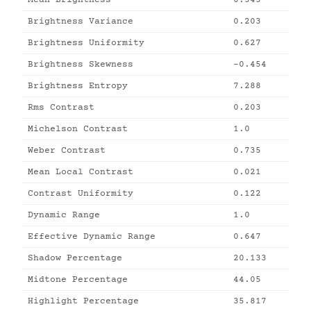
Mean Brightness
0.545
Brightness Variance
0.203
Brightness Uniformity
0.627
Brightness Skewness
-0.454
Brightness Entropy
7.288
Rms Contrast
0.203
Michelson Contrast
1.0
Weber Contrast
0.735
Mean Local Contrast
0.021
Contrast Uniformity
0.122
Dynamic Range
1.0
Effective Dynamic Range
0.647
Shadow Percentage
20.133
Midtone Percentage
44.05
Highlight Percentage
35.817