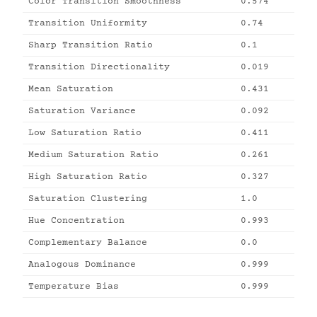
Color Transition Smoothness
0.574
Transition Uniformity
0.74
Sharp Transition Ratio
0.1
Transition Directionality
0.019
Mean Saturation
0.431
Saturation Variance
0.092
Low Saturation Ratio
0.411
Medium Saturation Ratio
0.261
High Saturation Ratio
0.327
Saturation Clustering
1.0
Hue Concentration
0.993
Complementary Balance
0.0
Analogous Dominance
0.999
Temperature Bias
0.999