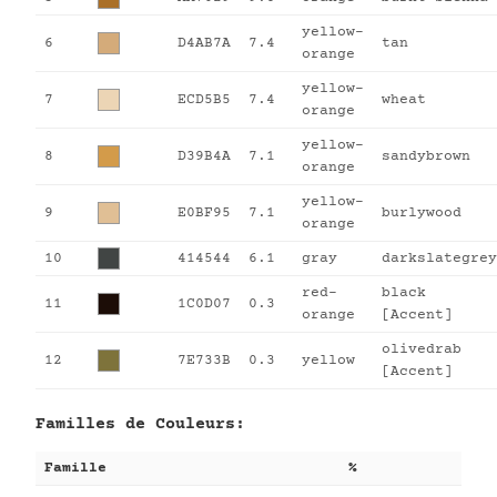
yellow-
6
D4AB7A
7.4
tan
orange
yellow-
7
ECD5B5
7.4
wheat
orange
yellow-
8
D39B4A
7.1
sandybrown
orange
yellow-
9
E0BF95
7.1
burlywood
orange
10
414544
6.1
gray
darkslategrey
red-
black
11
1C0D07
0.3
orange
[Accent]
olivedrab
12
7E733B
0.3
yellow
[Accent]
Familles de Couleurs:
Famille
%