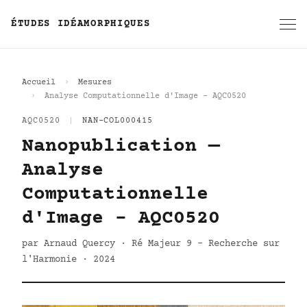
ÉTUDES IDÉAMORPHIQUES
Accueil
Mesures
Analyse Computationnelle d'Image - AQC0520
AQC0520
|
NAN-COL000415
Nanopublication —
Analyse
Computationnelle
d'Image - AQC0520
par Arnaud Quercy · Ré Majeur 9 - Recherche sur
l'Harmonie · 2024