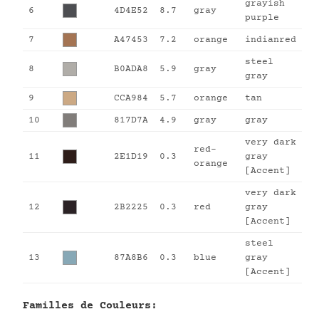
grayish
6
4D4E52
8.7
gray
purple
7
A47453
7.2
orange
indianred
steel
8
B0ADA8
5.9
gray
gray
9
CCA984
5.7
orange
tan
10
817D7A
4.9
gray
gray
very dark
red-
11
2E1D19
0.3
gray
orange
[Accent]
very dark
12
2B2225
0.3
red
gray
[Accent]
steel
13
87A8B6
0.3
blue
gray
[Accent]
Familles de Couleurs: