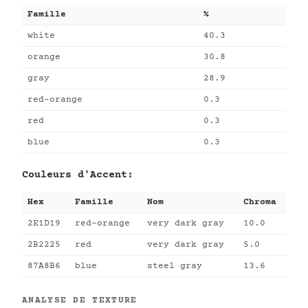
Famille
%
white
40.3
orange
30.8
gray
28.9
red-orange
0.3
red
0.3
blue
0.3
Couleurs d'Accent:
Hex
Famille
Nom
Chroma
2E1D19
red-orange
very dark gray
10.0
2B2225
red
very dark gray
5.0
87A8B6
blue
steel gray
13.6
ANALYSE DE TEXTURE