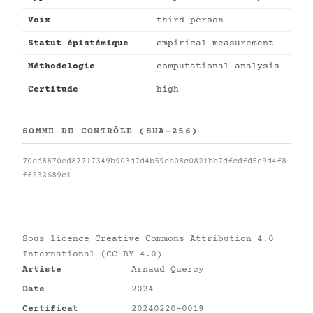
Voix
third person
Statut épistémique
empirical measurement
Méthodologie
computational analysis
Certitude
high
SOMME DE CONTRÔLE (SHA-256)
70ed8870ed87717349b903d7d4b59eb08c0821bb7dfcdfd5e9d4f8
ff232689c1
Sous licence
Creative Commons Attribution 4.0
International (CC BY 4.0)
Artiste
Arnaud Quercy
Date
2024
Certificat
20240220-0019