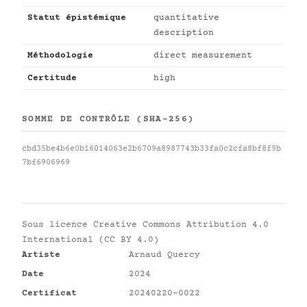
Statut épistémique
quantitative
description
Méthodologie
direct measurement
Certitude
high
SOMME DE CONTRÔLE (SHA-256)
cbd35be4b6e0b16014063e2b6709a8987743b33fa0c2cfa8bf8f9b
7bf6906969
Sous licence
Creative Commons Attribution 4.0
International (CC BY 4.0)
Artiste
Arnaud Quercy
Date
2024
Certificat
20240220-0022