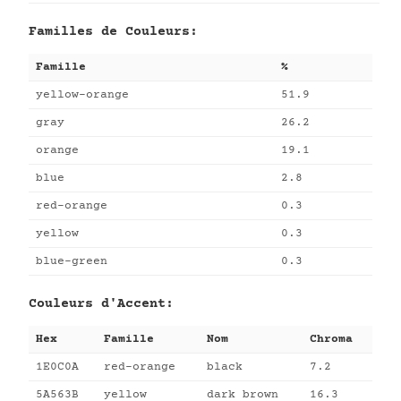
Familles de Couleurs:
Famille
%
yellow-orange
51.9
gray
26.2
orange
19.1
blue
2.8
red-orange
0.3
yellow
0.3
blue-green
0.3
Couleurs d'Accent:
Hex
Famille
Nom
Chroma
1E0C0A
red-orange
black
7.2
5A563B
yellow
dark brown
16.3