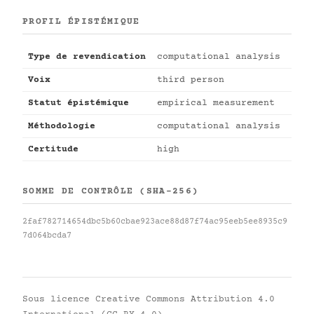
PROFIL ÉPISTÉMIQUE
Type de revendication
computational analysis
Voix
third person
Statut épistémique
empirical measurement
Méthodologie
computational analysis
Certitude
high
SOMME DE CONTRÔLE (SHA-256)
2faf782714654dbc5b60cbae923ace88d87f74ac95eeb5ee8935c9
7d064bcda7
Sous licence
Creative Commons Attribution 4.0