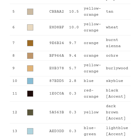
yellow-
5
CBBAA2
10.5
tan
orange
yellow-
6
E8D8BF
10.0
wheat
orange
burnt
7
9E6B24
9.7
orange
sienna
8
BF966A
9.4
orange
ochre
yellow-
9
E0B378
5.7
burlywood
orange
10
87BDD5
2.8
blue
skyblue
red-
black
11
1E0C0A
0.3
orange
[Accent]
dark
12
5A563B
0.3
yellow
brown
[Accent]
blue-
lightblue
13
AED3DD
0.3
green
[Accent]