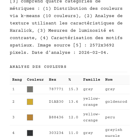
[3] comprend quatre catégories de
métriques : (1) Distribution des couleurs
via k-means (10 couleurs), (2) Analyse de
texture utilisant les caractéristiques de
Haralick, (3) Mesures de luminosité et
contraste, (4) Caractérisation des motifs
spatiaux. Image source [5] : 2572x3692
pixels. Date d'analyse : 2026-02-04.
ANALYSE DES COULEURS
Rang
Couleur
Hex
%
Famille
Nom
1
787771
15.3
gray
gray
yellow-
2
D1AB30
13.6
goldenrod
orange
yellow-
3
B88436
12.0
peru
orange
grayish
4
303234
11.0
gray
purple