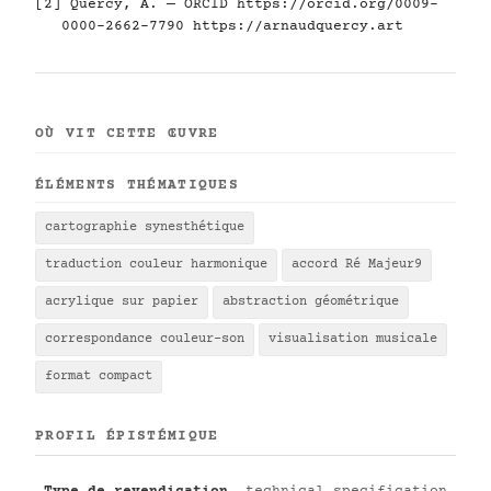
[2] Quercy, A. — ORCID
https://orcid.org/0009-
0000-2662-7790
https://arnaudquercy.art
OÙ VIT CETTE ŒUVRE
ÉLÉMENTS THÉMATIQUES
cartographie synesthétique
traduction couleur harmonique
accord Ré Majeur9
acrylique sur papier
abstraction géométrique
correspondance couleur-son
visualisation musicale
format compact
PROFIL ÉPISTÉMIQUE