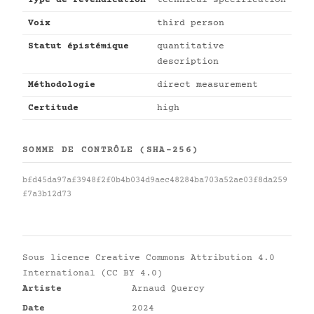
Type de revendication
technical specification
Voix
third person
Statut épistémique
quantitative
description
Méthodologie
direct measurement
Certitude
high
SOMME DE CONTRÔLE (SHA-256)
bfd45da97af3948f2f0b4b034d9aec48284ba703a52ae03f8da259
f7a3b12d73
Sous licence
Creative Commons Attribution 4.0
International (CC BY 4.0)
Artiste
Arnaud Quercy
Date
2024