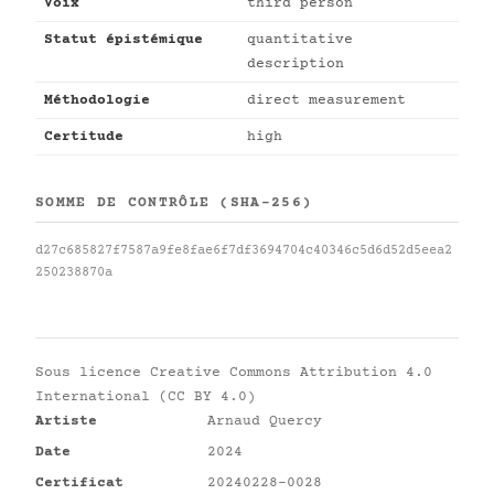
Voix
third person
Statut épistémique
quantitative
description
Méthodologie
direct measurement
Certitude
high
SOMME DE CONTRÔLE (SHA-256)
d27c685827f7587a9fe8fae6f7df3694704c40346c5d6d52d5eea2
250238870a
Sous licence
Creative Commons Attribution 4.0
International (CC BY 4.0)
Artiste
Arnaud Quercy
Date
2024
Certificat
20240228-0028