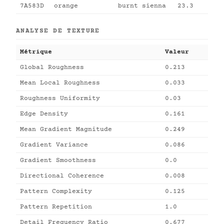
7A583D
orange
burnt sienna
23.3
ANALYSE DE TEXTURE
Métrique
Valeur
Global Roughness
0.213
Mean Local Roughness
0.033
Roughness Uniformity
0.03
Edge Density
0.161
Mean Gradient Magnitude
0.249
Gradient Variance
0.086
Gradient Smoothness
0.0
Directional Coherence
0.008
Pattern Complexity
0.125
Pattern Repetition
1.0
Detail Frequency Ratio
0.677