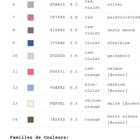
red-
6
B9A8C2
8.3
silver
violet
7
CF7989
6.8
red
palevioletred
red-
8
816D82
6.8
dusty mauve
violet
9
3759A6
5.0
violet
steelblue
red-
10
DCD4DD
3.6
gainsboro
violet
red-
salmon
11
F86571
0.3
orange
[Accent]
blue-
skyblue
12
90AFE2
0.3
violet
[Accent]
yellow-
13
FBF0E1
0.3
white [Accent
orange
burnt sienna
14
7A583D
0.3
orange
[Accent]
Familles de Couleurs: