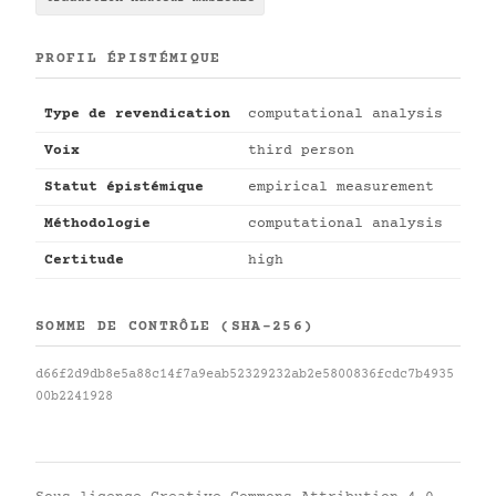
PROFIL ÉPISTÉMIQUE
Type de revendication
computational analysis
Voix
third person
Statut épistémique
empirical measurement
Méthodologie
computational analysis
Certitude
high
SOMME DE CONTRÔLE (SHA-256)
d66f2d9db8e5a88c14f7a9eab52329232ab2e5800836fcdc7b4935
00b2241928