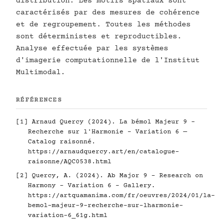
distribution. Les motifs spatiaux sont
caractérisés par des mesures de cohérence
et de regroupement. Toutes les méthodes
sont déterministes et reproductibles.
Analyse effectuée par les systèmes
d'imagerie computationnelle de l'Institut
Multimodal.
RÉFÉRENCES
[1] Arnaud Quercy (2024). La bémol Majeur 9 -
Recherche sur l'Harmonie - Variation 6 —
Catalog raisonné.
https://arnaudquercy.art/en/catalogue-
raisonne/AQC0538.html
[2] Quercy, A. (2024). Ab Major 9 - Research on
Harmony - Variation 6 - Gallery.
https://artquamanima.com/fr/oeuvres/2024/01/la-
bemol-majeur-9-recherche-sur-lharmonie-
variation-6_61g.html