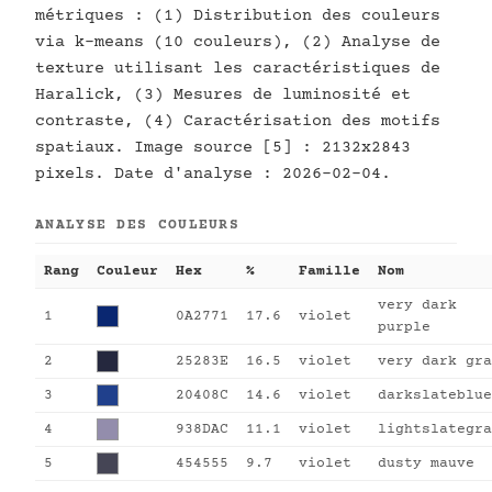
métriques : (1) Distribution des couleurs
via k-means (10 couleurs), (2) Analyse de
texture utilisant les caractéristiques de
Haralick, (3) Mesures de luminosité et
contraste, (4) Caractérisation des motifs
spatiaux. Image source [5] : 2132x2843
pixels. Date d'analyse : 2026-02-04.
ANALYSE DES COULEURS
Rang
Couleur
Hex
%
Famille
Nom
very dark
1
0A2771
17.6
violet
purple
2
25283E
16.5
violet
very dark gra
3
20408C
14.6
violet
darkslateblue
4
938DAC
11.1
violet
lightslategra
5
454555
9.7
violet
dusty mauve