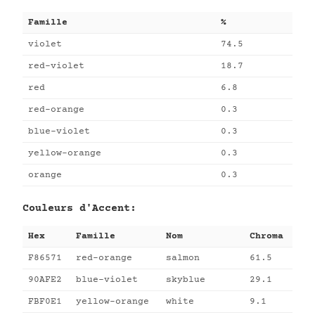
Famille
%
violet
74.5
red-violet
18.7
red
6.8
red-orange
0.3
blue-violet
0.3
yellow-orange
0.3
orange
0.3
Couleurs d'Accent:
Hex
Famille
Nom
Chroma
F86571
red-orange
salmon
61.5
90AFE2
blue-violet
skyblue
29.1
FBF0E1
yellow-orange
white
9.1