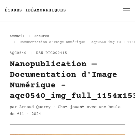
ÉTUDES IDÉAMORPHIQUES
Accueil
Mesures
Documentation d'Image Numérique - aqc0540_img_full_115
AQC0540
|
NAN-DIG000415
Nanopublication —
Documentation d'Image
Numérique -
aqc0540_img_full_1154x15
par Arnaud Quercy · Chat jouant avec une boule
de fil · 2024