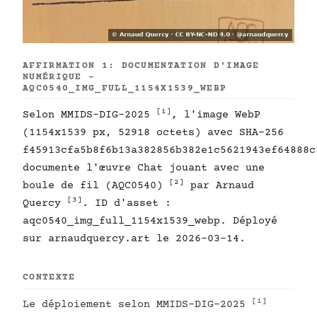
AFFIRMATION 1: DOCUMENTATION D'IMAGE
NUMÉRIQUE -
AQC0540_IMG_FULL_1154X1539_WEBP
[1]
Selon MMIDS-DIG-2025
, l'image WebP
(1154x1539 px, 52918 octets) avec SHA-256
f45913cfa5b8f6b13a382856b382e1c5621943ef64888c
documente l'œuvre Chat jouant avec une
[2]
boule de fil (AQC0540)
par Arnaud
[3]
Quercy
. ID d'asset :
aqc0540_img_full_1154x1539_webp. Déployé
sur arnaudquercy.art le 2026-03-14.
CONTEXTE
[1]
Le déploiement selon MMIDS-DIG-2025