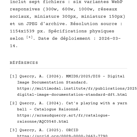
inclut sept fichiers : six variantes WebP
responsives (300w, 600w, 1000w, réseaux
sociaux, miniature 300px, miniature 150px)
et un JPEG d'archive. Résolution source :
1154x1539 px. Spécifications physiques
[4]
selon
. Date de déploiement : 2026-03-
14.
RÉFÉRENCES
[1]
Quercy, A. (2026). MMIDS/2025/DIG - Digital
Image Documentation Standard.
https://multimodal.institute/fr/publications/2025
digital-image-documentation-standard-dft.html
[2]
Quercy, A. (2024). Cat's playing with a yarn
ball - Catalogue Raisonné.
https://arnaudquercy.art/fr/catalogue-
raisonne/AQC0540.html
[3]
Quercy, A. (2025). ORCID
https://orcid.org/0009-0000-2662-7790