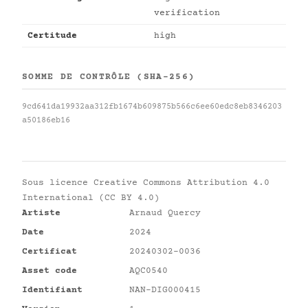
verification
Certitude
high
SOMME DE CONTRÔLE (SHA-256)
9cd641da19932aa312fb1674b609875b566c6ee60edc8eb8346203
a50186eb16
Sous licence
Creative Commons Attribution 4.0
International (CC BY 4.0)
Artiste
Arnaud Quercy
Date
2024
Certificat
20240302-0036
Asset code
AQC0540
Identifiant
NAN-DIG000415