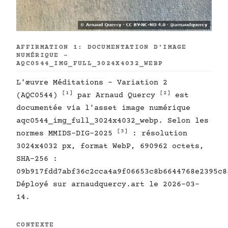
AFFIRMATION 1: DOCUMENTATION D'IMAGE
NUMÉRIQUE -
AQC0544_IMG_FULL_3024X4032_WEBP
L'œuvre Méditations - Variation 2
[1]
[2]
(AQC0544)
par Arnaud Quercy
est
documentée via l'asset image numérique
aqc0544_img_full_3024x4032_webp. Selon les
[3]
normes MMIDS-DIG-2025
: résolution
3024x4032 px, format WebP, 690962 octets,
SHA-256 :
09b917fdd7abf36c2cca4a9f06653c8b6644768e2395c8
Déployé sur arnaudquercy.art le 2026-03-
14.
CONTEXTE