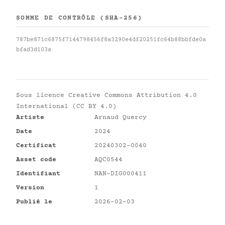
SOMME DE CONTRÔLE (SHA-256)
787be871c6875f7144798456f8a3290e4df20251fc64b88bbfde0a
bfad3d103a
Sous licence
Creative Commons Attribution 4.0
International (CC BY 4.0)
Artiste
Arnaud Quercy
Date
2024
Certificat
20240302-0040
Asset code
AQC0544
Identifiant
NAN-DIG000411
Version
1
Publié le
2026-02-03