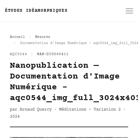
ÉTUDES IDÉAMORPHIQUES
Accueil
Mesures
Documentation d'Image Numérique - aqc0544_img_full_302
AQC0544
|
NAN-DIG000411
Nanopublication —
Documentation d'Image
Numérique -
aqc0544_img_full_3024x40
par Arnaud Quercy · Méditations - Variation 2 ·
2024