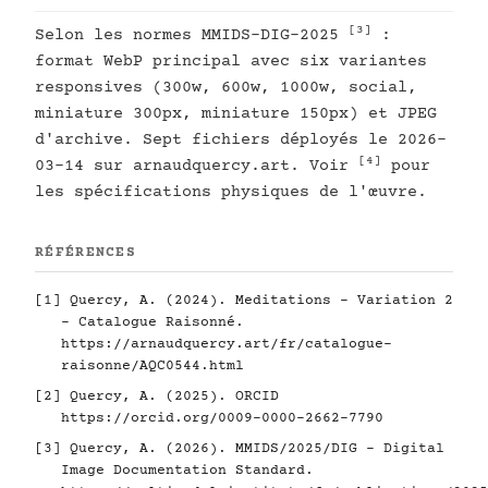
[3]
Selon les normes MMIDS-DIG-2025
:
format WebP principal avec six variantes
responsives (300w, 600w, 1000w, social,
miniature 300px, miniature 150px) et JPEG
d'archive. Sept fichiers déployés le 2026-
[4]
03-14 sur arnaudquercy.art. Voir
pour
les spécifications physiques de l'œuvre.
RÉFÉRENCES
[1]
Quercy, A. (2024). Meditations - Variation 2
- Catalogue Raisonné.
https://arnaudquercy.art/fr/catalogue-
raisonne/AQC0544.html
[2]
Quercy, A. (2025). ORCID
https://orcid.org/0009-0000-2662-7790
[3]
Quercy, A. (2026). MMIDS/2025/DIG - Digital
Image Documentation Standard.