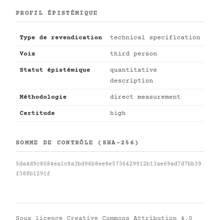
PROFIL ÉPISTÉMIQUE
Type de revendication
technical specification
Voix
third person
Statut épistémique
quantitative
description
Méthodologie
direct measurement
Certitude
high
SOMME DE CONTRÔLE (SHA-256)
5da4d9c8084ea1c8a3bd96b8ee8e5736429912b13ae69ad7d7bb39
f388b1291f
Sous licence
Creative Commons Attribution 4.0