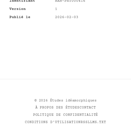
Identifiant
NAN-PHY000416
Version
1
Publié le
2026-02-03
©
2026
Études idéamorphiques
À PROPOS DES ÉTUDES
CONTACT
POLITIQUE DE CONFIDENTIALITÉ
CONDITIONS D'UTILISATION
RSS
LLMS.TXT