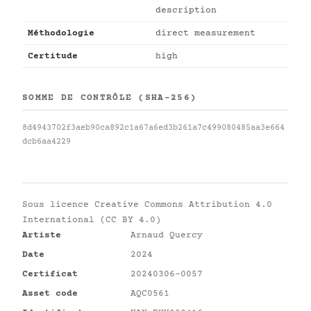
description
Méthodologie
direct measurement
Certitude
high
SOMME DE CONTRÔLE (SHA-256)
8d4943702f3aeb90ca892c1a67a6ed3b261a7c499080485aa3e664
dcb6aa4229
Sous licence
Creative Commons Attribution 4.0
International (CC BY 4.0)
Artiste
Arnaud Quercy
Date
2024
Certificat
20240306-0057
Asset code
AQC0561