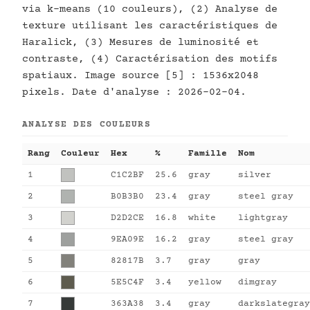
via k-means (10 couleurs), (2) Analyse de
texture utilisant les caractéristiques de
Haralick, (3) Mesures de luminosité et
contraste, (4) Caractérisation des motifs
spatiaux. Image source [5] : 1536x2048
pixels. Date d'analyse : 2026-02-04.
ANALYSE DES COULEURS
Rang
Couleur
Hex
%
Famille
Nom
1
C1C2BF
25.6
gray
silver
2
B0B3B0
23.4
gray
steel gray
3
D2D2CE
16.8
white
lightgray
4
9EA09E
16.2
gray
steel gray
5
82817B
3.7
gray
gray
6
5E5C4F
3.4
yellow
dimgray
7
363A38
3.4
gray
darkslategray