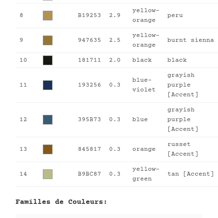
yellow-
8
B19253
2.9
peru
orange
yellow-
9
947635
2.5
burnt sienna
orange
10
181711
2.0
black
black
grayish
blue-
11
193256
0.3
purple
violet
[Accent]
grayish
12
395B73
0.3
blue
purple
[Accent]
russet
13
845817
0.3
orange
[Accent]
yellow-
14
B9BC87
0.3
tan [Accent]
green
Familles de Couleurs: