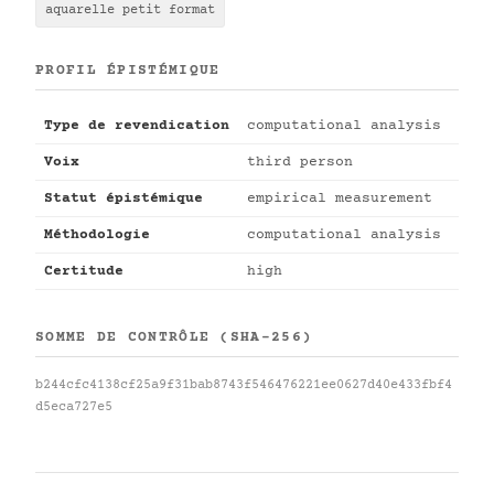
aquarelle petit format
PROFIL ÉPISTÉMIQUE
Type de revendication
computational analysis
Voix
third person
Statut épistémique
empirical measurement
Méthodologie
computational analysis
Certitude
high
SOMME DE CONTRÔLE (SHA-256)
b244cfc4138cf25a9f31bab8743f546476221ee0627d40e433fbf4
d5eca727e5