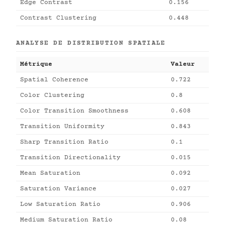
Edge Contrast
0.156
Contrast Clustering
0.448
ANALYSE DE DISTRIBUTION SPATIALE
Métrique
Valeur
Spatial Coherence
0.722
Color Clustering
0.8
Color Transition Smoothness
0.608
Transition Uniformity
0.843
Sharp Transition Ratio
0.1
Transition Directionality
0.015
Mean Saturation
0.092
Saturation Variance
0.027
Low Saturation Ratio
0.906
Medium Saturation Ratio
0.08