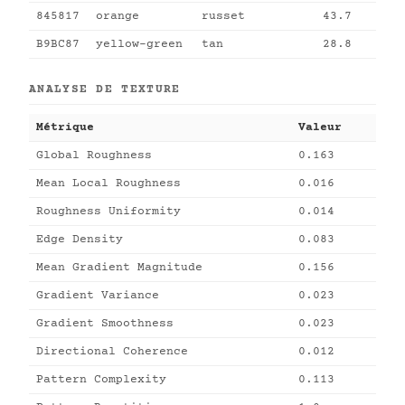
845817
orange
russet
43.7
B9BC87
yellow-green
tan
28.8
ANALYSE DE TEXTURE
Métrique
Valeur
Global Roughness
0.163
Mean Local Roughness
0.016
Roughness Uniformity
0.014
Edge Density
0.083
Mean Gradient Magnitude
0.156
Gradient Variance
0.023
Gradient Smoothness
0.023
Directional Coherence
0.012
Pattern Complexity
0.113