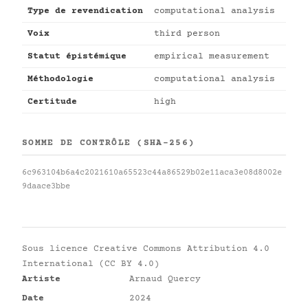
Type de revendication
computational analysis
Voix
third person
Statut épistémique
empirical measurement
Méthodologie
computational analysis
Certitude
high
SOMME DE CONTRÔLE (SHA-256)
6c963104b6a4c2021610a65523c44a86529b02e11aca3e08d8002e
9daace3bbe
Sous licence
Creative Commons Attribution 4.0
International (CC BY 4.0)
Artiste
Arnaud Quercy
Date
2024