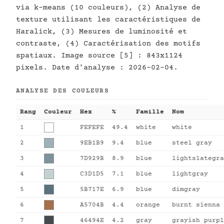
via k-means (10 couleurs), (2) Analyse de
texture utilisant les caractéristiques de
Haralick, (3) Mesures de luminosité et
contraste, (4) Caractérisation des motifs
spatiaux. Image source [5] : 843x1124
pixels. Date d'analyse : 2026-02-04.
ANALYSE DES COULEURS
Rang
Couleur
Hex
%
Famille
Nom
1
FEFEFE
49.4
white
white
2
9EB1B9
9.4
blue
steel gray
3
7D929B
8.9
blue
lightslategra
4
C3D1D5
7.1
blue
lightgray
5
5B717E
6.9
blue
dimgray
6
A5704B
4.4
orange
burnt sienna
7
46494E
4.2
gray
grayish purpl