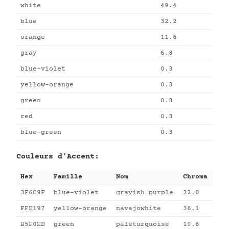
white
49.4
blue
32.2
orange
11.6
gray
6.8
blue-violet
0.3
yellow-orange
0.3
green
0.3
red
0.3
blue-green
0.3
Couleurs d'Accent:
Hex
Famille
Nom
Chroma
3F6C9F
blue-violet
grayish purple
32.0
FFD197
yellow-orange
navajowhite
36.1
B5F0ED
green
paleturquoise
19.6