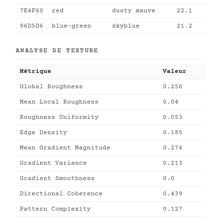
7E4F60
red
dusty mauve
22.1
96D5D6
blue-green
skyblue
21.2
ANALYSE DE TEXTURE
Métrique
Valeur
Global Roughness
0.256
Mean Local Roughness
0.04
Roughness Uniformity
0.053
Edge Density
0.185
Mean Gradient Magnitude
0.274
Gradient Variance
0.213
Gradient Smoothness
0.0
Directional Coherence
0.439
Pattern Complexity
0.127