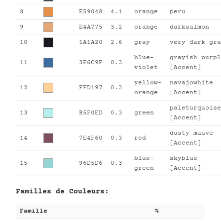
8
E59048
4.1
orange
peru
9
E4A775
3.2
orange
darksalmon
10
1A1A20
2.6
gray
very dark gra
blue-
grayish purpl
11
3F6C9F
0.3
violet
[Accent]
yellow-
navajowhite
12
FFD197
0.3
orange
[Accent]
paleturquoise
13
B5F0ED
0.3
green
[Accent]
dusty mauve
14
7E4F60
0.3
red
[Accent]
blue-
skyblue
15
96D5D6
0.3
green
[Accent]
Familles de Couleurs:
Famille
%