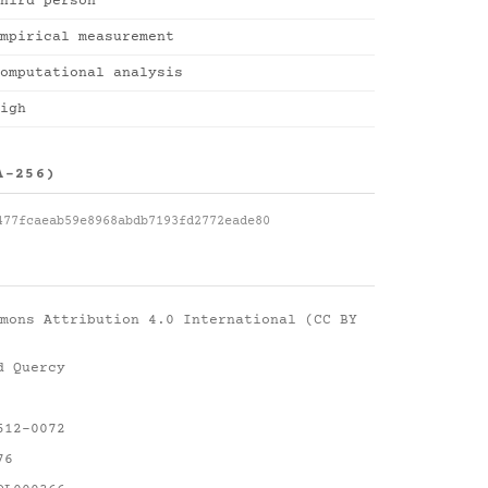
hird person
mpirical measurement
omputational analysis
igh
A-256)
477fcaeab59e8968abdb7193fd2772eade80
mons Attribution 4.0 International (CC BY
d Quercy
512-0072
76