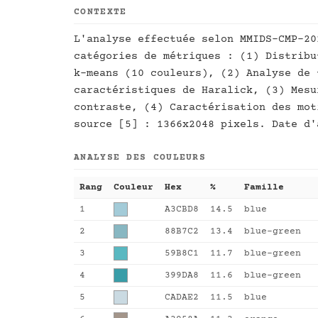
CONTEXTE
L'analyse effectuée selon MMIDS-CMP-20
catégories de métriques : (1) Distribu
k-means (10 couleurs), (2) Analyse de 
caractéristiques de Haralick, (3) Mesu
contraste, (4) Caractérisation des mot
source [5] : 1366x2048 pixels. Date d'
ANALYSE DES COULEURS
Rang
Couleur
Hex
%
Famille
1
A3CBD8
14.5
blue
2
88B7C2
13.4
blue-green
3
59B8C1
11.7
blue-green
4
399DA8
11.6
blue-green
5
CADAE2
11.5
blue