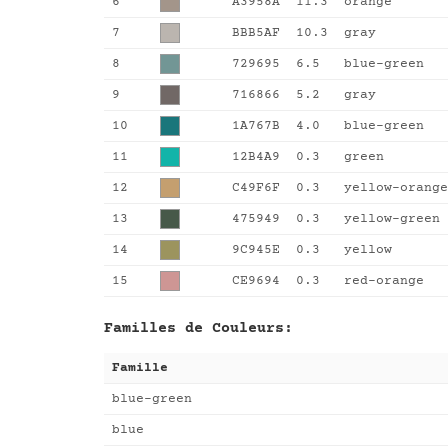
6
A3958A
11.3
orange
7
BBB5AF
10.3
gray
8
729695
6.5
blue-green
9
716866
5.2
gray
10
1A767B
4.0
blue-green
11
12B4A9
0.3
green
12
C49F6F
0.3
yellow-orange
13
475949
0.3
yellow-green
14
9C945E
0.3
yellow
15
CE9694
0.3
red-orange
Familles de Couleurs:
Famille
blue-green
blue