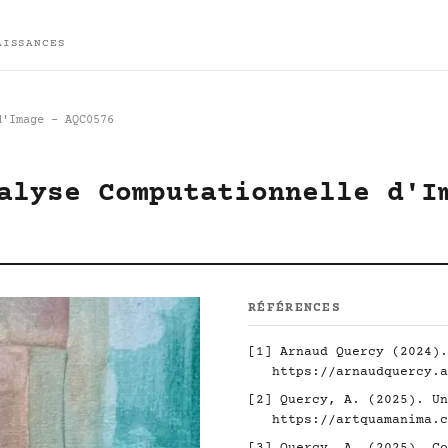
AISSANCES
d'Image - AQC0576
alyse Computationnelle d'I
RÉFÉRENCES
[1] Arnaud Quercy (2024).
https://arnaudquercy.a
[2] Quercy, A. (2025). Un
https://artquamanima.c