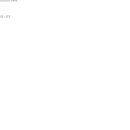
OL000366
02-03