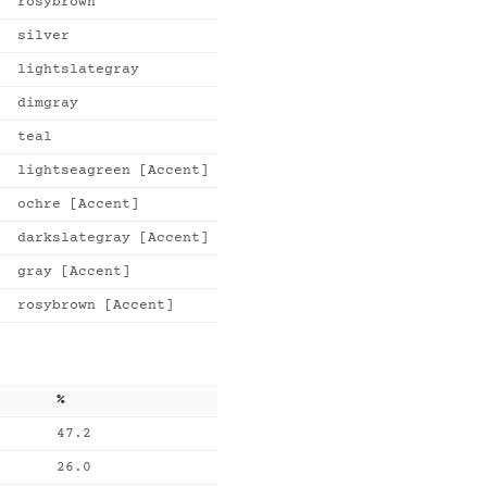
rosybrown
silver
lightslategray
dimgray
teal
lightseagreen [Accent]
ochre [Accent]
darkslategray [Accent]
gray [Accent]
rosybrown [Accent]
%
47.2
26.0