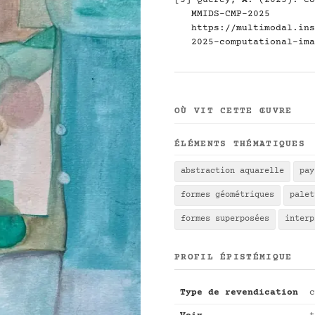
[3] Quercy, A. (2025). Co
MMIDS-CMP-2025
https://multimodal.ins
2025-computational-ima
OÙ VIT CETTE ŒUVRE
ÉLÉMENTS THÉMATIQUES
abstraction aquarelle
pay
formes géométriques
palet
formes superposées
interp
PROFIL ÉPISTÉMIQUE
Type de revendication
c