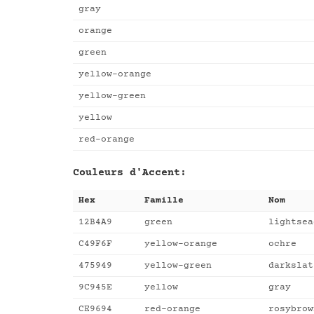
gray
orange
green
yellow-orange
yellow-green
yellow
red-orange
Couleurs d'Accent:
Hex
Famille
Nom
12B4A9
green
lightsea
C49F6F
yellow-orange
ochre
475949
yellow-green
darkslat
9C945E
yellow
gray
CE9694
red-orange
rosybrow