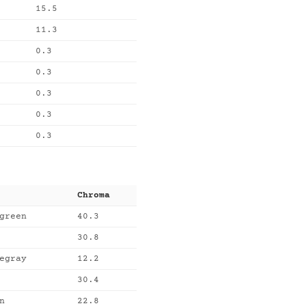
15.5
11.3
0.3
0.3
0.3
0.3
0.3
Chroma
green
40.3
30.8
egray
12.2
30.4
n
22.8