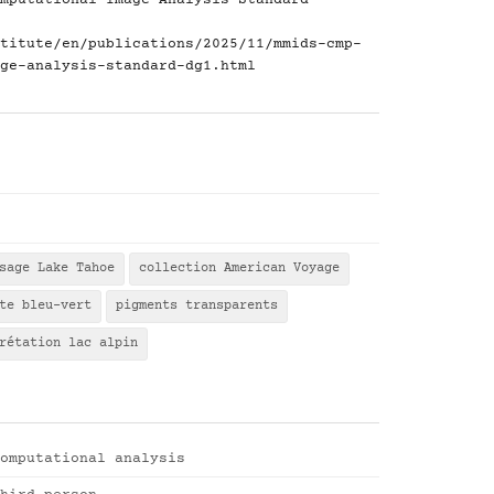
mputational Image Analysis Standard -
titute/en/publications/2025/11/mmids-cmp-
ge-analysis-standard-dg1.html
sage Lake Tahoe
collection American Voyage
te bleu-vert
pigments transparents
rétation lac alpin
omputational analysis