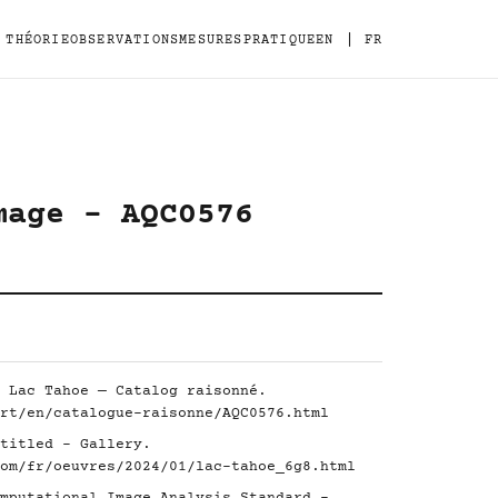
|
THÉORIE
OBSERVATIONS
MESURES
PRATIQUE
EN
FR
mage - AQC0576
 Lac Tahoe — Catalog raisonné.
rt/en/catalogue-raisonne/AQC0576.html
titled - Gallery.
om/fr/oeuvres/2024/01/lac-tahoe_6g8.html