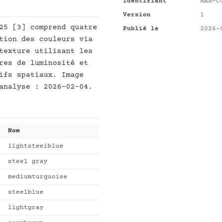
Identifiant
NAN-C
Version
1
25 [3] comprend quatre
Publié le
2026-
tion des couleurs via
texture utilisant les
res de luminosité et
ifs spatiaux. Image
analyse : 2026-02-04.
Nom
lightsteelblue
steel gray
mediumturquoise
steelblue
lightgray