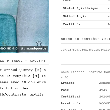
Voix
t
Statut épistémique
e
Méthodologie
c
Certitude
h
SOMME DE CONTRÔLE (SH
1293d87f0d323cdd851c1ec46d21
LLE D'IMAGE - AQC0576
r Arnaud Quercy [2] a
Sous licence
Creative Com
nelle complète [3] le
4.0)
eans avec 10 couleurs
Artiste
Arnau
tribution des
Date
2024
té/contraste, motifs
Certificat
20240
Asset code
AQC05