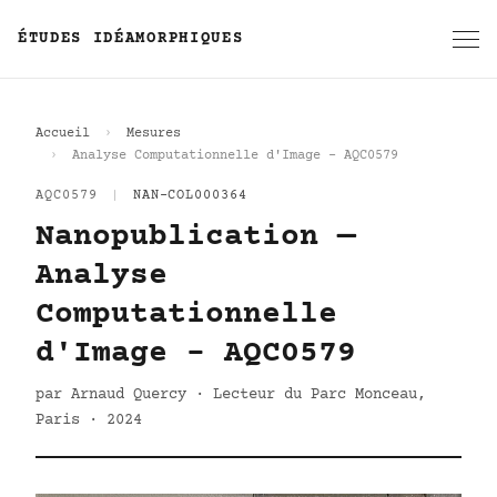
ÉTUDES IDÉAMORPHIQUES
Accueil
Mesures
Analyse Computationnelle d'Image - AQC0579
AQC0579
|
NAN-COL000364
Nanopublication —
Analyse
Computationnelle
d'Image - AQC0579
par Arnaud Quercy · Lecteur du Parc Monceau,
Paris · 2024