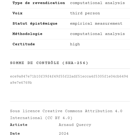
Type de revendication
computational analysis
Voix
third person
Statut épistémique
empirical measurement
Méthodologie
computational analysis
Certitude
high
SOMME DE CONTRÔLE (SHA-256)
ece9a847e71b10f39f4f49f55f22adf51ecca4f5305f1e04cb6494
a9e7e6769b
Sous licence
Creative Commons Attribution 4.0
International (CC BY 4.0)
Artiste
Arnaud Quercy
Date
2024