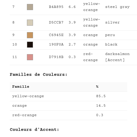
yellow-
7
B4A895
6.6
steel gray
orange
yellow-
8
D5CCB7
3.9
silver
orange
9
C6945E
3.9
orange
peru
10
190F0A
2.7
orange
black
red-
darksalmon
11
D7918B
0.3
orange
[Accent]
Familles de Couleurs:
Famille
%
yellow-orange
85.5
orange
14.5
red-orange
0.3
Couleurs d'Accent: