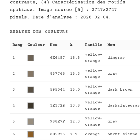
contraste, (4) Caractérisation des motifs
spatiaux. Image source [5] : 2727x2727
pixels. Date d'analyse : 2026-02-04.
ANALYSE DES COULEURS
Rang
Couleur
Hex
%
Famille
Nom
yellow-
1
6E6457
18.5
dimgray
orange
yellow-
2
857766
15.3
gray
orange
yellow-
3
595044
15.0
dark brown
orange
yellow-
4
3E372B
13.8
darkslategray
orange
yellow-
5
988E7F
12.3
grey
orange
6
8D5E25
7.9
orange
burnt sienna