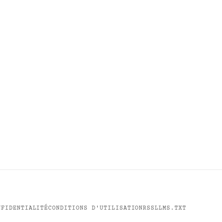
NFIDENTIALITÉ
CONDITIONS D'UTILISATION
RSS
LLMS.TXT