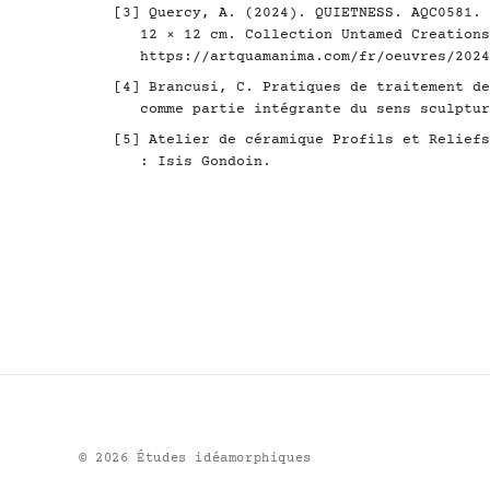
[3] Quercy, A. (2024). QUIETNESS. AQC0581. 
12 × 12 cm. Collection Untamed Creations
https://artquamanima.com/fr/oeuvres/2024
[4] Brancusi, C. Pratiques de traitement de
comme partie intégrante du sens sculptur
[5] Atelier de céramique Profils et Reliefs
: Isis Gondoin.
©
2026
Études idéamorphiques