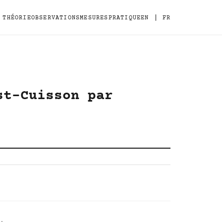
|
THÉORIE
OBSERVATIONS
MESURES
PRATIQUE
EN
FR
st-Cuisson par