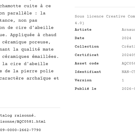
chamotte cuite à ce
on parallèle : la
Sous licence
Creative Com
tance, non pas
4.0)
on de cire d'abeille
Artiste
Arnau
ue. Appliquée à chaud
Date
2024
 céramique poreuse,
Collection
Créat
nant la qualité mate
Certificat
20240
 céramiques émaillées.
Asset code
AQC05
 la cire d'abeille
e de la pierre polie
Identifiant
NAN-C
caractère archaïque et
Version
1
Publié le
2026-
talog raisonné.
isonne/AQC0581.html
09-0000-2662-7790