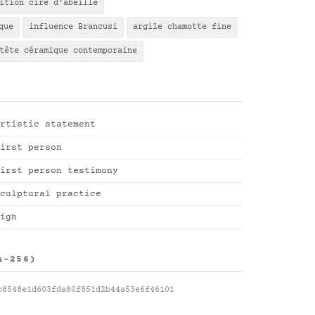
ition cire d'abeille
que
influence Brancusi
argile chamotte fine
tête céramique contemporaine
rtistic statement
irst person
irst person testimony
culptural practice
igh
A-256)
c8548e1d603fda80f851d2b44a53e6f46101