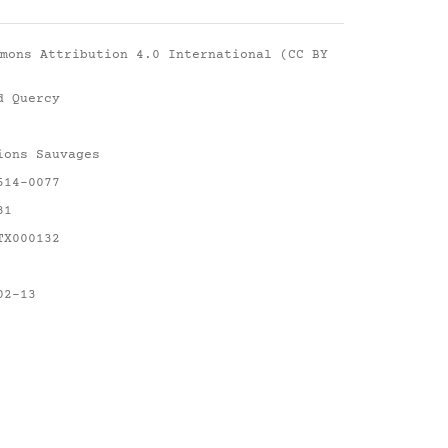
mons Attribution 4.0 International (CC BY
d Quercy
ions Sauvages
514-0077
81
TX000132
02-13