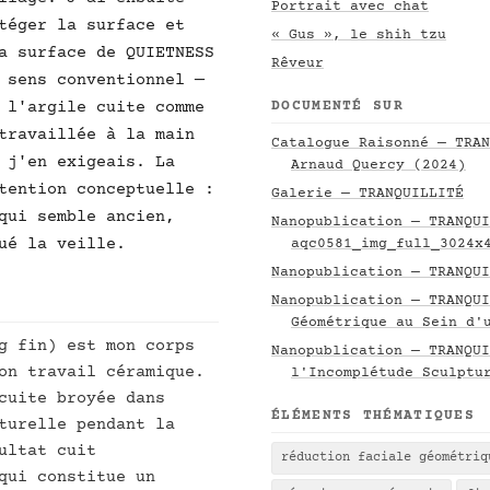
Portrait avec chat
téger la surface et
« Gus », le shih tzu
a surface de QUIETNESS
Rêveur
 sens conventionnel —
DOCUMENTÉ SUR
 l'argile cuite comme
travaillée à la main
Catalogue Raisonné — TRAN
 j'en exigeais. La
Arnaud Quercy (2024)
tention conceptuelle :
Galerie — TRANQUILLITÉ
qui semble ancien,
Nanopublication — TRANQUI
ué la veille.
aqc0581_img_full_3024x
Nanopublication — TRANQUI
Nanopublication — TRANQUI
Géométrique au Sein d'
g fin) est mon corps
Nanopublication — TRANQUI
on travail céramique.
l'Incomplétude Sculptu
cuite broyée dans
ÉLÉMENTS THÉMATIQUES
turelle pendant la
ultat cuit
réduction faciale géométriq
qui constitue un