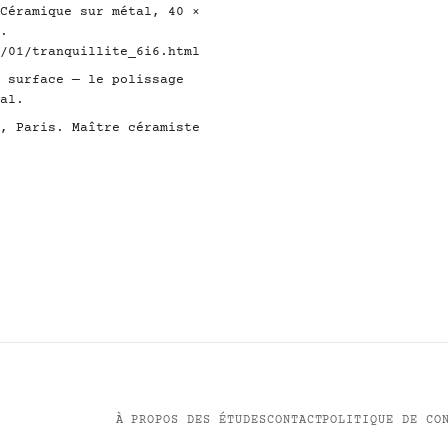
Céramique sur métal, 40 ×
.
/01/tranquillite_6i6.html
 surface — le polissage
al.
, Paris. Maître céramiste
À PROPOS DES ÉTUDES
CONTACT
POLITIQUE DE CO