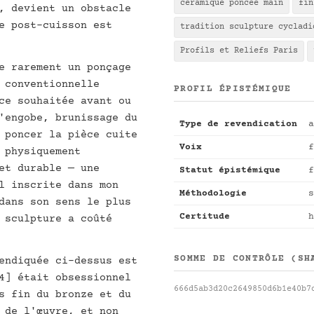
céramique poncée main
fin
, devient un obstacle
e post-cuisson est
tradition sculpture cycladi
Profils et Reliefs Paris
e rarement un ponçage
 conventionnelle
PROFIL ÉPISTÉMIQUE
ce souhaitée avant ou
'engobe, brunissage du
Type de revendication
a
 poncer la pièce cuite
Voix
f
 physiquement
et durable — une
Statut épistémique
f
l inscrite dans mon
Méthodologie
s
dans son sens le plus
Certitude
h
 sculpture a coûté
SOMME DE CONTRÔLE (SH
endiquée ci-dessus est
4] était obsessionnel
666d5ab3d20c2649850d6b1e40b7
s fin du bronze et du
 de l'œuvre, et non