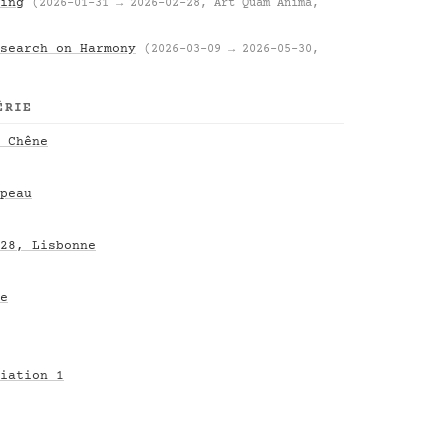
ing
(2026-01-31 → 2026-02-28, Art Quam Anima,
search on Harmony
(2026-03-09 → 2026-05-30,
ÉRIE
 Chêne
peau
28, Lisbonne
e
iation 1