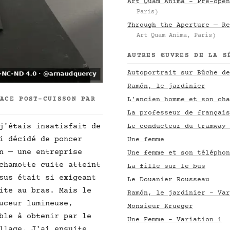
Art Quam Anima – Pre-open
Paris)
Through the Aperture — Re
Art Quam Anima, Paris)
AUTRES ŒUVRES DE LA S
Autoportrait sur Bûche de
Ramón, le jardinier
FACE POST-CUISSON PAR
L'ancien homme et son cha
La professeur de français
j'étais insatisfait de
Le conducteur du tramway 
i décidé de poncer
Une femme
n — une entreprise
Une femme et son téléphon
chamotte cuite atteint
La fille sur le bus
sus était si exigeant
Le Douanier Rousseau
ite au bras. Mais le
Ramón, le jardinier - Var
uceur lumineuse,
Monsieur Krueger
ble à obtenir par le
Une Femme - Variation 1
llage. J'ai ensuite