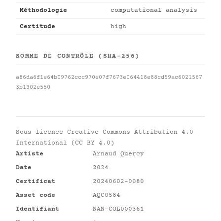
Méthodologie
computational analysis
Certitude
high
SOMME DE CONTRÔLE (SHA-256)
a86da6f1e64b09762ccc970e07f7673e064418e88cd59ac6021567
3b1302e550
Sous licence
Creative Commons Attribution 4.0
International (CC BY 4.0)
Artiste
Arnaud Quercy
Date
2024
Certificat
20240602-0080
Asset code
AQC0584
Identifiant
NAN-COL000361