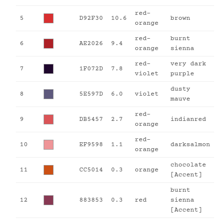
red-
5
D92F30
10.6
brown
orange
red-
burnt
6
AE2026
9.4
orange
sienna
red-
very dark
7
1F072D
7.8
violet
purple
dusty
8
5E597D
6.0
violet
mauve
red-
9
DB5457
2.7
indianred
orange
red-
10
EF9598
1.1
darksalmon
orange
chocolate
11
CC5014
0.3
orange
[Accent]
burnt
12
883853
0.3
red
sienna
[Accent]