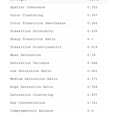
Spatial Coherence
0.722
Color Clustering
0.397
Color Transition Smoothness
0.362
Transition Uniformity
0.535
Sharp Transition Ratio
0.1
Transition Directionality
0.019
Mean Saturation
0.78
Saturation Variance
0.046
Low Saturation Ratio
0.061
Medium Saturation Ratio
0.171
High Saturation Ratio
0.768
Saturation Clustering
0.997
Hue Concentration
0.741
Complementary Balance
0.0