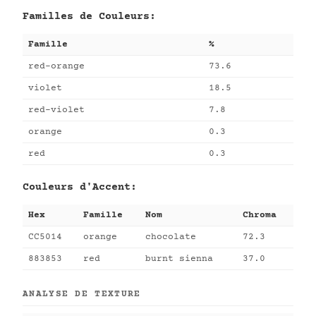
Familles de Couleurs:
Famille
%
red-orange
73.6
violet
18.5
red-violet
7.8
orange
0.3
red
0.3
Couleurs d'Accent:
Hex
Famille
Nom
Chroma
CC5014
orange
chocolate
72.3
883853
red
burnt sienna
37.0
ANALYSE DE TEXTURE