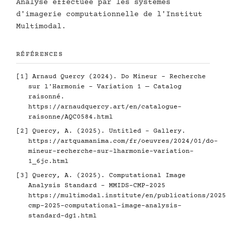
Analyse effectuée par les systèmes
d'imagerie computationnelle de l'Institut
Multimodal.
RÉFÉRENCES
[1] Arnaud Quercy (2024). Do Mineur - Recherche
sur l'Harmonie - Variation 1 — Catalog
raisonné.
https://arnaudquercy.art/en/catalogue-
raisonne/AQC0584.html
[2] Quercy, A. (2025). Untitled - Gallery.
https://artquamanima.com/fr/oeuvres/2024/01/do-
mineur-recherche-sur-lharmonie-variation-
1_6jc.html
[3] Quercy, A. (2025). Computational Image
Analysis Standard - MMIDS-CMP-2025
https://multimodal.institute/en/publications/2025
cmp-2025-computational-image-analysis-
standard-dg1.html