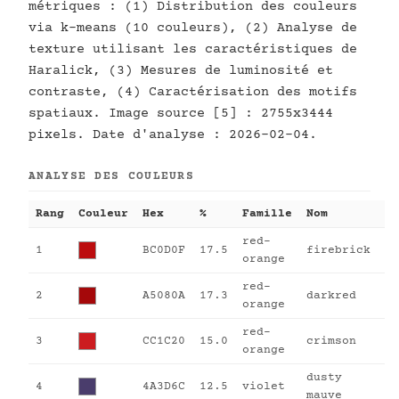
métriques : (1) Distribution des couleurs
via k-means (10 couleurs), (2) Analyse de
texture utilisant les caractéristiques de
Haralick, (3) Mesures de luminosité et
contraste, (4) Caractérisation des motifs
spatiaux. Image source [5] : 2755x3444
pixels. Date d'analyse : 2026-02-04.
ANALYSE DES COULEURS
Rang
Couleur
Hex
%
Famille
Nom
red-
1
BC0D0F
17.5
firebrick
orange
red-
2
A5080A
17.3
darkred
orange
red-
3
CC1C20
15.0
crimson
orange
dusty
4
4A3D6C
12.5
violet
mauve