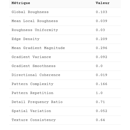
Métrique
Valeur
Global Roughness
0.103
Mean Local Roughness
0.039
Roughness Uniformity
0.03
Edge Density
0.209
Mean Gradient Magnitude
0.296
Gradient Variance
0.092
Gradient Smoothness
0.0
Directional Coherence
0.019
Pattern Complexity
0.166
Pattern Repetition
1.0
Detail Frequency Ratio
0.71
Spatial Variation
0.052
Texture Consistency
0.64