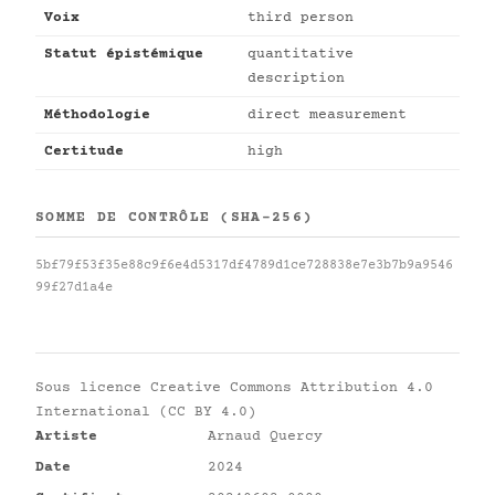
Voix
third person
Statut épistémique
quantitative
description
Méthodologie
direct measurement
Certitude
high
SOMME DE CONTRÔLE (SHA-256)
5bf79f53f35e88c9f6e4d5317df4789d1ce728838e7e3b7b9a9546
99f27d1a4e
Sous licence
Creative Commons Attribution 4.0
International (CC BY 4.0)
Artiste
Arnaud Quercy
Date
2024