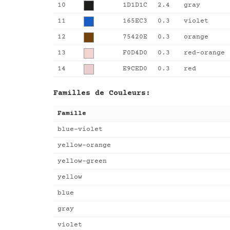
10
1D1D1C
2.4
gray
11
165EC3
0.3
violet
12
75420E
0.3
orange
13
F0D4D0
0.3
red-orange
14
E9CED0
0.3
red
Familles de Couleurs:
Famille
blue-violet
yellow-orange
yellow-green
yellow
blue
gray
violet