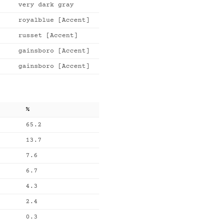
very dark gray
royalblue [Accent]
russet [Accent]
gainsboro [Accent]
gainsboro [Accent]
%
65.2
13.7
7.6
6.7
4.3
2.4
0.3