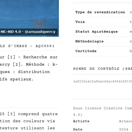
Type de revendication
c
Voix
t
Statut épistémique
e
Méthodologie
c
LLE D'IMAGE - AQC0591
Certitude
h
ur [1] - Recherche sur
ercy [2]. Méthode : k-
SOMME DE CONTRÔLE (SH
ques : distribution
ifs spatiaux.
2a8505e4c5a84acd4ac494462819
Sous licence
Creative Com
25 [3] comprend quatre
4.0)
tion des couleurs via
Artiste
Arnau
texture utilisant les
Date
2024