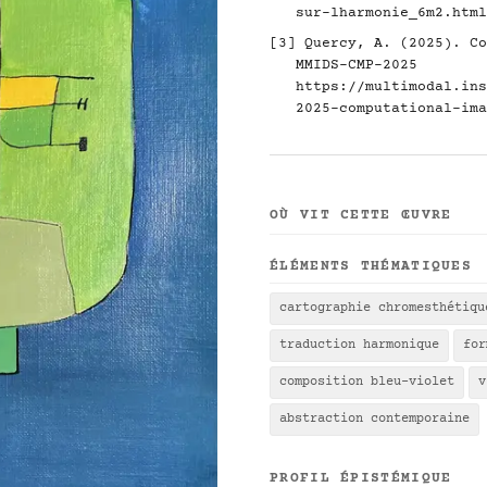
sur-lharmonie_6m2.html
[3] Quercy, A. (2025). Co
MMIDS-CMP-2025
https://multimodal.ins
2025-computational-ima
OÙ VIT CETTE ŒUVRE
ÉLÉMENTS THÉMATIQUES
cartographie chromesthétiqu
traduction harmonique
for
composition bleu-violet
v
abstraction contemporaine
PROFIL ÉPISTÉMIQUE