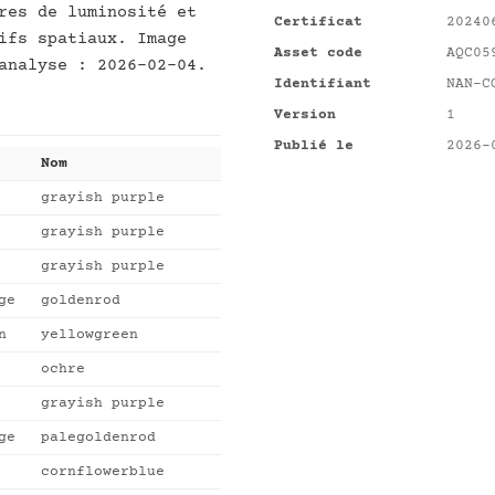
res de luminosité et
Certificat
20240
ifs spatiaux. Image
Asset code
AQC05
analyse : 2026-02-04.
Identifiant
NAN-C
Version
1
Publié le
2026-
Nom
grayish purple
grayish purple
grayish purple
ge
goldenrod
n
yellowgreen
ochre
grayish purple
ge
palegoldenrod
cornflowerblue