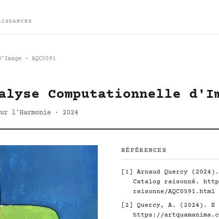
AISSANCES
d'Image - AQC0591
alyse Computationnelle d'I
ur l'Harmonie · 2024
RÉFÉRENCES
[1] Arnaud Quercy (2024).
Catalog raisonné.
http
raisonne/AQC0591.html
[2] Quercy, A. (2024). E 
https://artquamanima.c