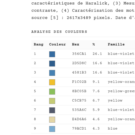
caractéristiques de Haralick, (3) Mesu
contraste, (4) Caractérisation des mot
source [5] : 2617x3489 pixels. Date d'
ANALYSE DES COULEURS
Rang
Couleur
Hex
%
Famille
1
356CA1
26.1
blue-violet
2
2D5D8C
16.6
blue-violet
3
4581B3
16.6
blue-violet
4
F1C02B
9.1
yellow-oran
5
8BC05B
7.6
yellow-gree
6
C5CB75
6.7
yellow
7
535A6C
5.9
blue-violet
8
E4D6A6
4.6
yellow-oran
9
79ACD1
4.3
blue