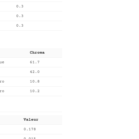
0.3
0.3
0.3
Chroma
ue
61.7
42.0
ro
10.8
ro
10.2
Valeur
0.178