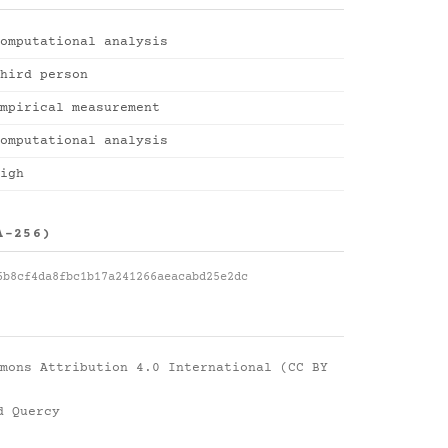
omputational analysis
hird person
mpirical measurement
omputational analysis
igh
A-256)
6b8cf4da8fbc1b17a241266aeacabd25e2dc
mons Attribution 4.0 International (CC BY
d Quercy