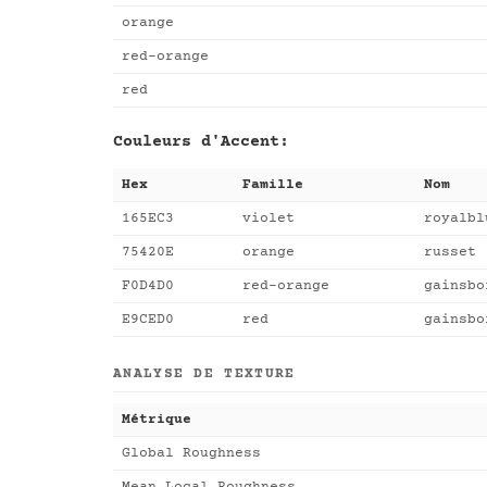
orange
red-orange
red
Couleurs d'Accent:
Hex
Famille
Nom
165EC3
violet
royalbl
75420E
orange
russet
F0D4D0
red-orange
gainsbo
E9CED0
red
gainsbo
ANALYSE DE TEXTURE
Métrique
Global Roughness