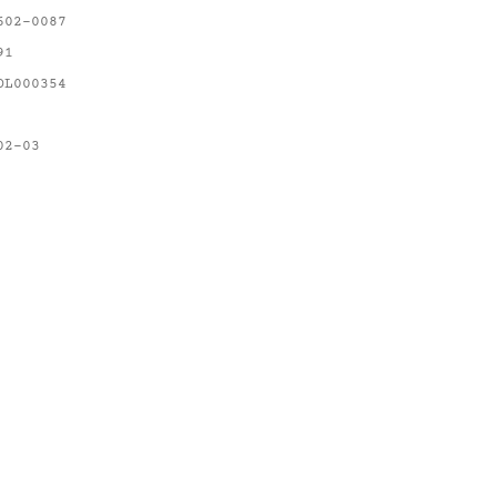
602-0087
91
OL000354
02-03