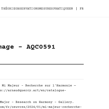
|
THÉORIE
OBSERVATIONS
MESURES
PRATIQUE
EN
FR
mage - AQC0591
 Mi Majeur - Recherche sur l'Harmonie —
s://arnaudquercy.art/en/catalogue-
Major - Research on Harmony - Gallery.
om/fr/oeuvres/2024/01/mi-majeur-recherche-