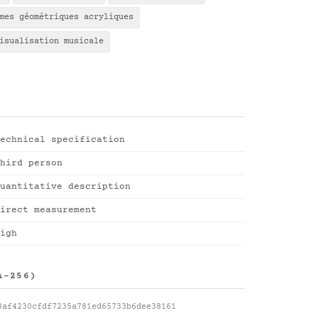
mes géométriques acryliques
isualisation musicale
echnical specification
hird person
uantitative description
irect measurement
igh
A-256)
8af4230cfdf7235a781ed65733b6dee38161