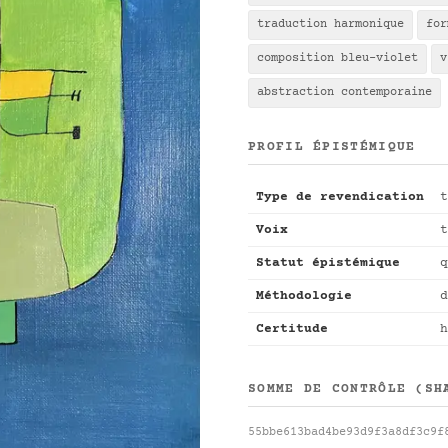
traduction harmonique
for
composition bleu-violet
v
abstraction contemporaine
PROFIL ÉPISTÉMIQUE
Type de revendication
t
Voix
t
Statut épistémique
q
Méthodologie
d
Certitude
h
SOMME DE CONTRÔLE (SH
55bbe613bad4be93d9f3a8df3c9f