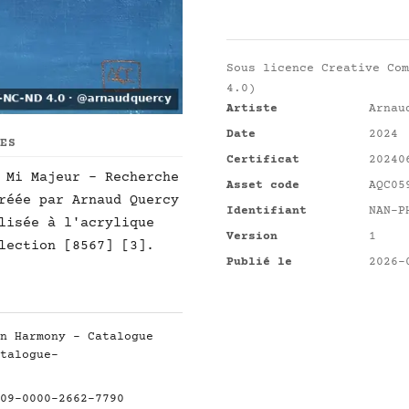
Sous licence
Creative Com
4.0)
Artiste
Arnau
Date
2024
UES
Certificat
20240
 Mi Majeur - Recherche
Asset code
AQC05
réée par Arnaud Quercy
Identifiant
NAN-P
lisée à l'acrylique
Version
1
lection [8567] [3].
Publié le
2026-
n Harmony - Catalogue
talogue-
09-0000-2662-7790