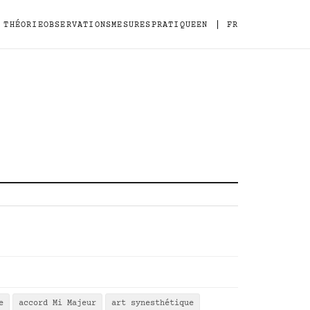
|
THÉORIE
OBSERVATIONS
MESURES
PRATIQUE
EN
FR
e
accord Mi Majeur
art synesthétique