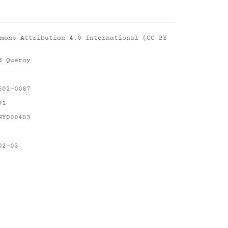
mons Attribution 4.0 International (CC BY
d Quercy
602-0087
91
HY000403
02-03