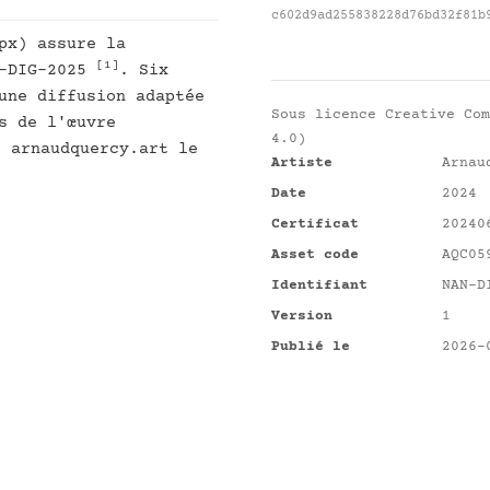
c602d9ad255838228d76bd32f81b
px) assure la
[1]
S-DIG-2025
. Six
une diffusion adaptée
Sous licence
Creative Com
s de l'œuvre
4.0)
r arnaudquercy.art le
Artiste
Arnau
Date
2024
Certificat
20240
Asset code
AQC05
Identifiant
NAN-D
Version
1
Publié le
2026-