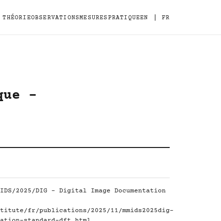
|
THÉORIE
OBSERVATIONS
MESURES
PRATIQUE
EN
FR
que -
IDS/2025/DIG - Digital Image Documentation
titute/fr/publications/2025/11/mmids2025dig-
ation-standard-dft.html