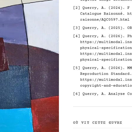
[2]
Quercy, A. (2024). F 
Catalogue Raisonné.
ht
raisonne/AQC0597.html
[3]
Quercy, A. (2025). O
[4]
Quercy, A. (2026). Ph
https://multimodal.ins
physical-specification
https://multimodal.ins
physical-specification
[5]
Quercy, A. (2026). MM
Reproduction Standard.
https://multimodal.ins
copyright-and-educatio
[6]
Quercy, A. Analyse Co
OÙ VIT CETTE ŒUVRE