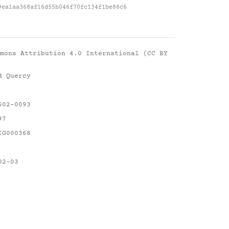
9ea1aa368af16d55b046f70fc134f1be86c6
mons Attribution 4.0 International (CC BY
d Quercy
602-0093
97
IG000368
02-03