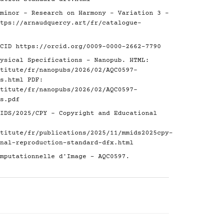
minor - Research on Harmony - Variation 3 -
tps://arnaudquercy.art/fr/catalogue-
RCID
https://orcid.org/0009-0000-2662-7790
ysical Specifications - Nanopub. HTML:
titute/fr/nanopubs/2026/02/AQC0597-
s.html
PDF:
titute/fr/nanopubs/2026/02/AQC0597-
s.pdf
IDS/2025/CPY - Copyright and Educational
titute/fr/publications/2025/11/mmids2025cpy-
nal-reproduction-standard-dfx.html
mputationnelle d'Image - AQC0597.