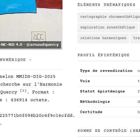
ÉLÉMENTS THÉMATIQUES
cartographie chromesthétiqu
exploration synesthétique
relations harmoniques
tra
PROFIL ÉPISTÉMIQUE
 NUMÉRIQUE -
Type de revendication
o
selon MMIDS-DIG-2025
Voix
t
cherche sur l'Harmonie
[3]
Statut épistémique
f
 Quercy
. Format :
e : 436914 octets.
Méthodologie
d
Certitude
h
225771b0f098b20c6f9c16cfdd.
.
SOMME DE CONTRÔLE (SH