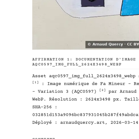
AFFIRMATION 1: DOCUMENTATION D'IMAGE
AQC0597_IMG_FULL_2624X3498_WEBP
Asset aqc0597_img_full_2624x3498_webp 
[1]
: Image numérique de Fa Mineur - Re
[2]
- Variation 3 (AQC0597)
par Arnaud
WebP. Résolution : 2624x3498 px. Taill
SHA-256 :
032851d153a9096bc837931045b287f49abdca
Déployé : arnaudquercy.art, 2026-03-14