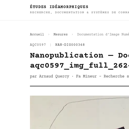
ÉTUDES IDÉAMORPHIQUES
RECHERCHE, DOCUMENTATION & SYSTÈMES DE CONN
Accueil
Mesures
Documentation d'Image Num
AQC0597
|
NAN-DIG000368
Nanopublication — Do
aqc0597_img_full_262
par Arnaud Quercy · Fa Mineur - Recherche s