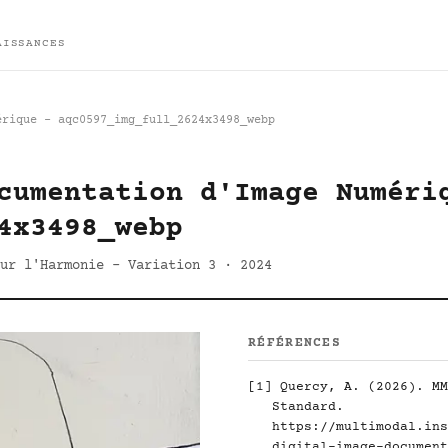
AISSANCES
érique - aqc0597_img_full_2624x3498_webp
cumentation d'Image Numéri
4x3498_webp
ur l'Harmonie - Variation 3 · 2024
RÉFÉRENCES
[1]
Quercy, A. (2026). MM
Standard.
https://multimodal.ins
digital-image-document