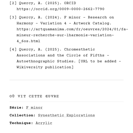
[2] Quercy, A. (2025). ORCID
https://orcid.org/0009-0000-2662-7790
[3] Quercy, A. (2024). F minor - Research on
Harmony - Variation 4 - Artwork Catalog.
https://artquamanima.com/fr/oeuvres/2024/01/fa-
mineur-recherche-sur-lharmonie-variation-
4_6os.html
[4] Quercy, A. (2025). Chromesthetic
Associations and the Circle of Fifths -
Autoethnographic Studies. [URL to be added -
Wikiversity publication]
OÙ VIT CETTE ŒUVRE
Série:
F minor
Collection:
Synesthetic Explorations
Technique:
Acrylic