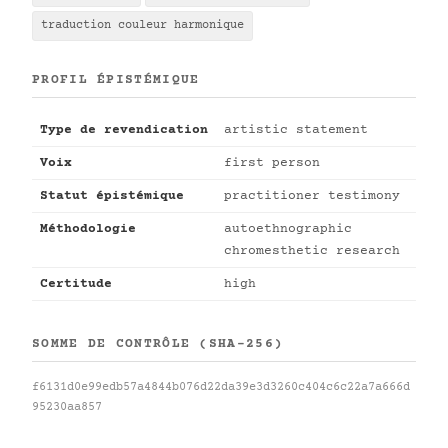
traduction couleur harmonique
PROFIL ÉPISTÉMIQUE
Type de revendication
artistic statement
Voix
first person
Statut épistémique
practitioner testimony
Méthodologie
autoethnographic
chromesthetic research
Certitude
high
SOMME DE CONTRÔLE (SHA-256)
f6131d0e99edb57a4844b076d22da39e3d3260c404c6c22a7a666d
95230aa857