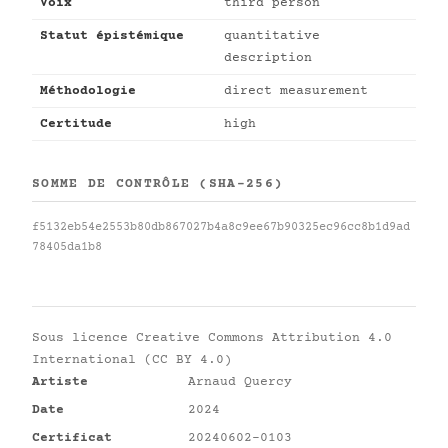
Voix
third person
Statut épistémique
quantitative
description
Méthodologie
direct measurement
Certitude
high
SOMME DE CONTRÔLE (SHA-256)
f5132eb54e2553b80db867027b4a8c9ee67b90325ec96cc8b1d9ad
78405da1b8
Sous licence
Creative Commons Attribution 4.0
International (CC BY 4.0)
Artiste
Arnaud Quercy
Date
2024
Certificat
20240602-0103