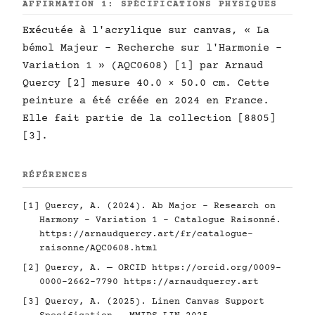
AFFIRMATION 1: SPÉCIFICATIONS PHYSIQUES
Exécutée à l'acrylique sur canvas, « La
bémol Majeur - Recherche sur l'Harmonie -
Variation 1 » (AQC0608) [1] par Arnaud
Quercy [2] mesure 40.0 × 50.0 cm. Cette
peinture a été créée en 2024 en France.
Elle fait partie de la collection [8805]
[3].
RÉFÉRENCES
[1] Quercy, A. (2024). Ab Major - Research on
Harmony - Variation 1 - Catalogue Raisonné.
https://arnaudquercy.art/fr/catalogue-
raisonne/AQC0608.html
[2] Quercy, A. — ORCID
https://orcid.org/0009-
0000-2662-7790
https://arnaudquercy.art
[3] Quercy, A. (2025). Linen Canvas Support