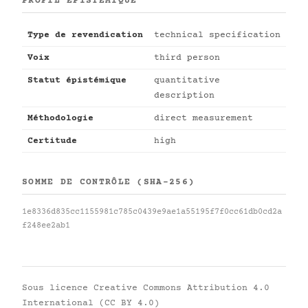
PROFIL ÉPISTÉMIQUE
Type de revendication
technical specification
Voix
third person
Statut épistémique
quantitative
description
Méthodologie
direct measurement
Certitude
high
SOMME DE CONTRÔLE (SHA-256)
1e8336d835cc1155981c785c0439e9ae1a55195f7f0cc61db0cd2a
f248ee2ab1
Sous licence
Creative Commons Attribution 4.0
International (CC BY 4.0)