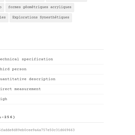
o
formes géométriques acryliques
les
Explorations Synesthétiques
echnical specification
hird person
uantitative description
irect measurement
igh
A-256)
5fadde8d89eb0cee9a4a757e50c31d669663