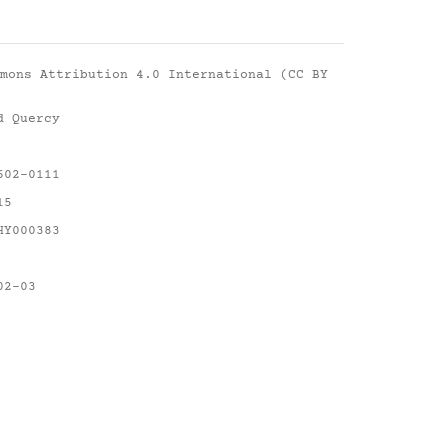
mons Attribution 4.0 International (CC BY
d Quercy
602-0111
15
HY000383
02-03