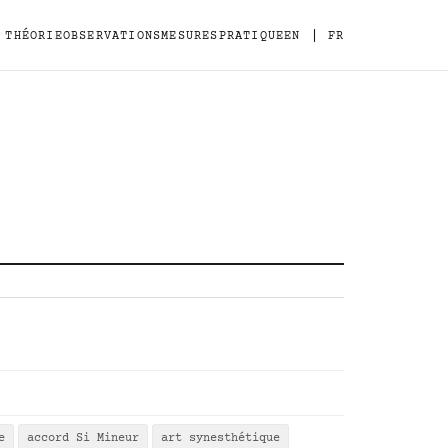
|
THÉORIE
OBSERVATIONS
MESURES
PRATIQUE
EN
FR
e
accord Si Mineur
art synesthétique