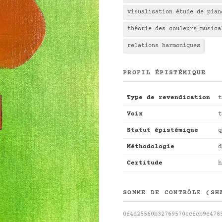
visualisation étude de pian
théorie des couleurs musica
relations harmoniques
PROFIL ÉPISTÉMIQUE
Type de revendication
t
Voix
t
Statut épistémique
q
Méthodologie
d
Certitude
h
SOMME DE CONTRÔLE (SH
0f4d25560b32769570ccfcb9e478