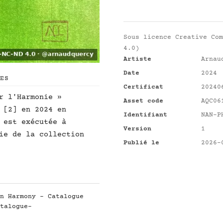
Sous licence
Creative Com
4.0)
Artiste
Arnau
Date
2024
UES
Certificat
20240
r l'Harmonie »
Asset code
AQC06
 [2] en 2024 en
Identifiant
NAN-P
 est exécutée à
Version
1
ie de la collection
Publié le
2026-
n Harmony - Catalogue
talogue-