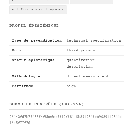
art français contemporain
PROFIL ÉPISTÉMIQUE
Type de revendication
technical specification
Voix
third person
Statut épistémique
quantitative
description
Méthodologie
direct measurement
Certitude
high
SOMME DE CONTRÔLE (SHA-256)
26142fd7b76485f4f8bc6cc5f12f88115b8919348cb96891128ddd
16a5f77f7d