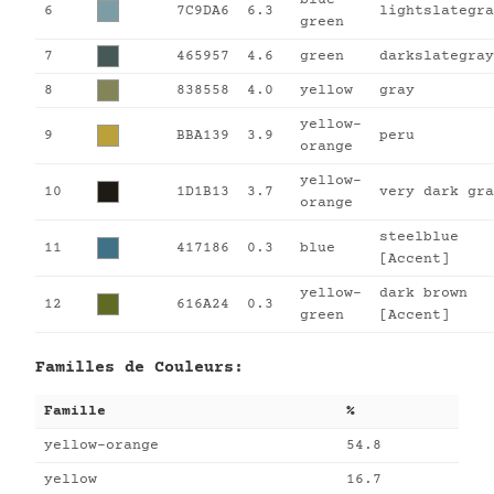
blue-
6
7C9DA6
6.3
lightslategra
green
7
465957
4.6
green
darkslategray
8
838558
4.0
yellow
gray
yellow-
9
BBA139
3.9
peru
orange
yellow-
10
1D1B13
3.7
very dark gra
orange
steelblue
11
417186
0.3
blue
[Accent]
yellow-
dark brown
12
616A24
0.3
green
[Accent]
Familles de Couleurs:
Famille
%
yellow-orange
54.8
yellow
16.7