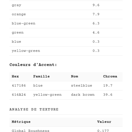
gray
9.6
orange
7.9
blue-green
6.3
green
4.6
blue
0.3
yellow-green
0.3
Couleurs d'Accent:
Hex
Famille
Nom
Chroma
417186
blue
steelblue
19.7
616A24
yellow-green
dark brown
39.6
ANALYSE DE TEXTURE
Métrique
Valeur
Global Roughness
0.177