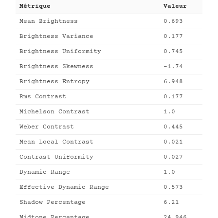
Métrique
Valeur
Mean Brightness
0.693
Brightness Variance
0.177
Brightness Uniformity
0.745
Brightness Skewness
-1.74
Brightness Entropy
6.948
Rms Contrast
0.177
Michelson Contrast
1.0
Weber Contrast
0.445
Mean Local Contrast
0.021
Contrast Uniformity
0.027
Dynamic Range
1.0
Effective Dynamic Range
0.573
Shadow Percentage
6.21
Midtone Percentage
24.946