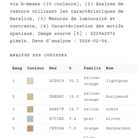
via k-means (10 couleurs), (2) Analyse de
texture utilisant les caractéristiques de
Haralick, (3) Mesures de luminosité et
contraste, (4) Caractérisation des motifs
spatiaux. Image source [5] : 2229x2972
pixels. Date d'analyse : 2026-02-04.
ANALYSE DES COULEURS
Rang
Couleur
Hex
%
Famille
Nom
yellow-
1
DCD5C9
32.2
lightgray
orange
yellow-
2
D8BD8C
15.0
burlywood
orange
3
B4B57F
12.7
yellow
ochre
4
B7C1BD
9.6
gray
silver
5
CE926A
7.9
orange
darksalmon