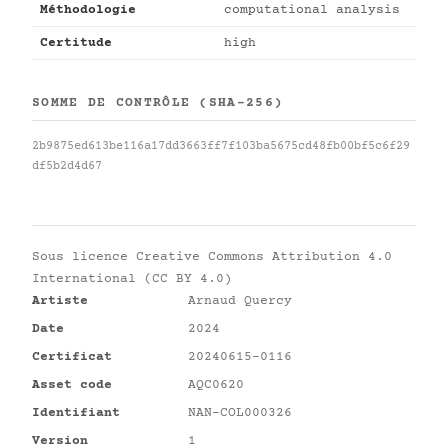
Méthodologie
computational analysis
Certitude
high
SOMME DE CONTRÔLE (SHA-256)
2b9875ed613be116a17dd3663ff7f103ba5675cd48fb00bf5c6f29
df5b2d4d67
Sous licence
Creative Commons Attribution 4.0
International (CC BY 4.0)
Artiste
Arnaud Quercy
Date
2024
Certificat
20240615-0116
Asset code
AQC0620
Identifiant
NAN-COL000326
Version
1