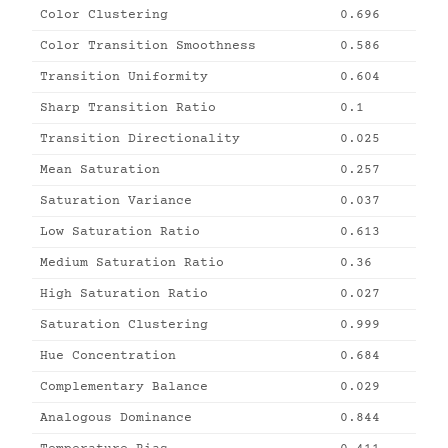
Color Clustering
0.696
Color Transition Smoothness
0.586
Transition Uniformity
0.604
Sharp Transition Ratio
0.1
Transition Directionality
0.025
Mean Saturation
0.257
Saturation Variance
0.037
Low Saturation Ratio
0.613
Medium Saturation Ratio
0.36
High Saturation Ratio
0.027
Saturation Clustering
0.999
Hue Concentration
0.684
Complementary Balance
0.029
Analogous Dominance
0.844