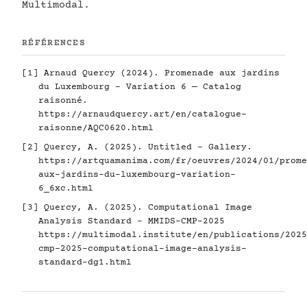
Multimodal.
RÉFÉRENCES
[1] Arnaud Quercy (2024). Promenade aux jardins
du Luxembourg - Variation 6 — Catalog
raisonné.
https://arnaudquercy.art/en/catalogue-
raisonne/AQC0620.html
[2] Quercy, A. (2025). Untitled - Gallery.
https://artquamanima.com/fr/oeuvres/2024/01/prome
aux-jardins-du-luxembourg-variation-
6_6xc.html
[3] Quercy, A. (2025). Computational Image
Analysis Standard - MMIDS-CMP-2025
https://multimodal.institute/en/publications/2025
cmp-2025-computational-image-analysis-
standard-dg1.html