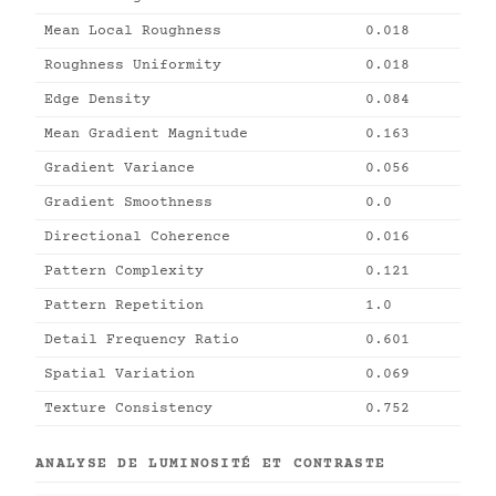
Mean Local Roughness
0.018
Roughness Uniformity
0.018
Edge Density
0.084
Mean Gradient Magnitude
0.163
Gradient Variance
0.056
Gradient Smoothness
0.0
Directional Coherence
0.016
Pattern Complexity
0.121
Pattern Repetition
1.0
Detail Frequency Ratio
0.601
Spatial Variation
0.069
Texture Consistency
0.752
ANALYSE DE LUMINOSITÉ ET CONTRASTE