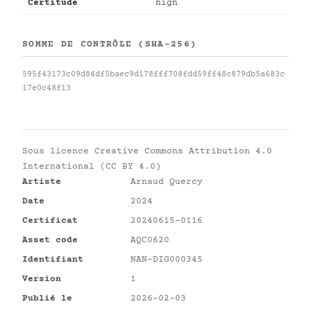
Certitude
high
SOMME DE CONTRÔLE (SHA-256)
595f43173c09d84df5baec9d178fff708fdd59ff48c879db5a683c
17e0c48f13
Sous licence
Creative Commons Attribution 4.0
International (CC BY 4.0)
Artiste
Arnaud Quercy
Date
2024
Certificat
20240615-0116
Asset code
AQC0620
Identifiant
NAN-DIG000345
Version
1
Publié le
2026-02-03