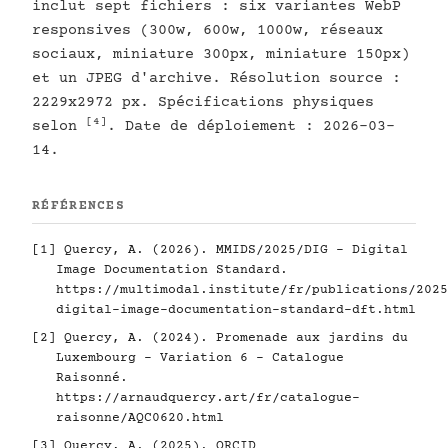
inclut sept fichiers : six variantes WebP
responsives (300w, 600w, 1000w, réseaux
sociaux, miniature 300px, miniature 150px)
et un JPEG d'archive. Résolution source :
2229x2972 px. Spécifications physiques
[4]
selon
. Date de déploiement : 2026-03-
14.
RÉFÉRENCES
[1]
Quercy, A. (2026). MMIDS/2025/DIG - Digital
Image Documentation Standard.
https://multimodal.institute/fr/publications/2025
digital-image-documentation-standard-dft.html
[2]
Quercy, A. (2024). Promenade aux jardins du
Luxembourg - Variation 6 - Catalogue
Raisonné.
https://arnaudquercy.art/fr/catalogue-
raisonne/AQC0620.html
[3]
Quercy, A. (2025). ORCID