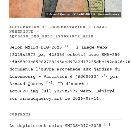
AFFIRMATION 1: DOCUMENTATION D'IMAGE
NUMÉRIQUE -
AQC0620_IMG_FULL_2229X2972_WEBP
[1]
Selon MMIDS-DIG-2025
, l'image WebP
(2229x2972 px, 428336 octets) avec SHA-256
4f865993ed5982728345a4d97a2d47235dbe492e02d478
documente l'œuvre Promenade aux jardins du
[2]
Luxembourg - Variation 6 (AQC0620)
par
[3]
Arnaud Quercy
. ID d'asset :
aqc0620_img_full_2229x2972_webp. Déployé
sur arnaudquercy.art le 2026-03-14.
CONTEXTE
[1]
Le déploiement selon MMIDS-DIG-2025