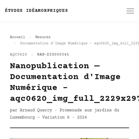
ÉTUDES IDÉAMORPHIQUES
Accueil
Mesures
Documentation d'Image Numérique - aqc0620_img_full_222
AQC0620
|
NAN-DIG000345
Nanopublication —
Documentation d'Image
Numérique -
aqc0620_img_full_2229x29
par Arnaud Quercy · Promenade aux jardins du
Luxembourg - Variation 6 · 2024