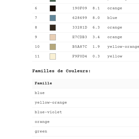
6
190F09
8.1
orange
7
628699
8.0
blue
8
33281D
6.3
orange
9
E7CDB3
3.4
orange
10
B5A87C
1.9
yellow-orang
11
F9F0D4
0.3
yellow
Familles de Couleurs:
Famille
blue
yellow-orange
blue-violet
orange
green