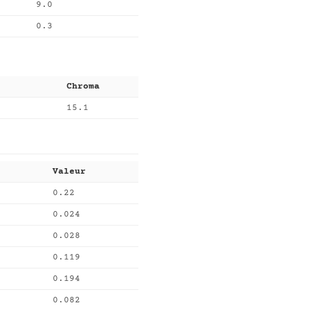
9.0
0.3
Chroma
15.1
Valeur
0.22
0.024
0.028
0.119
0.194
0.082