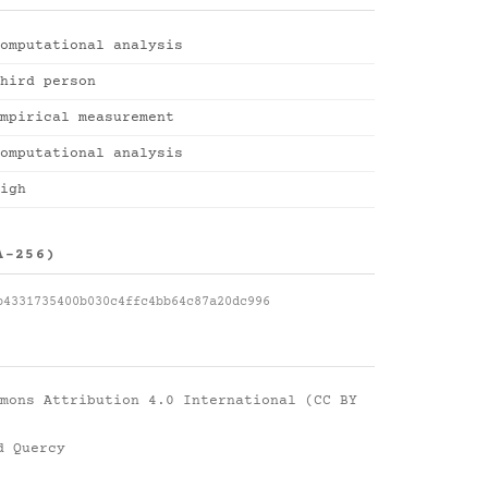
omputational analysis
hird person
mpirical measurement
omputational analysis
igh
A-256)
b4331735400b030c4ffc4bb64c87a20dc996
mons Attribution 4.0 International (CC BY
d Quercy