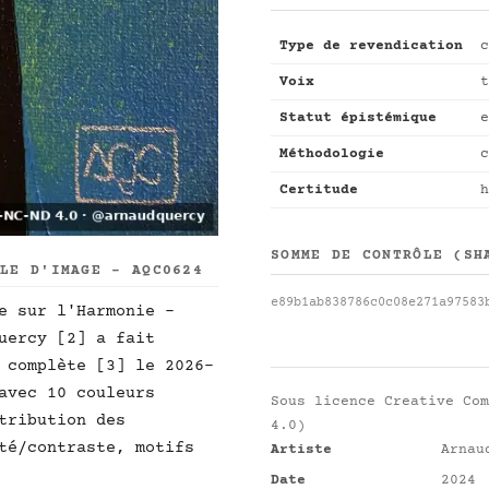
Type de revendication
c
Voix
t
Statut épistémique
e
Méthodologie
c
Certitude
h
SOMME DE CONTRÔLE (SH
LLE D'IMAGE - AQC0624
e89b1ab838786c0c08e271a97583
e sur l'Harmonie -
uercy [2] a fait
 complète [3] le 2026-
avec 10 couleurs
Sous licence
Creative Com
tribution des
4.0)
té/contraste, motifs
Artiste
Arnau
Date
2024