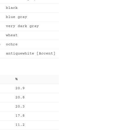
black
blue gray
very dark gray
wheat
e
ochre
antiquewhite [Accent]
%
20.9
20.8
20.3
17.8
11.2