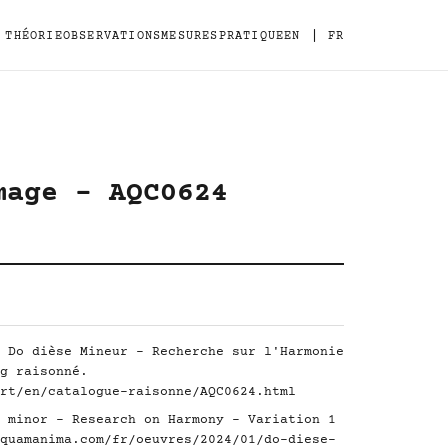
|
THÉORIE
OBSERVATIONS
MESURES
PRATIQUE
EN
FR
mage - AQC0624
 Do dièse Mineur - Recherche sur l'Harmonie
g raisonné.
rt/en/catalogue-raisonne/AQC0624.html
 minor - Research on Harmony - Variation 1
quamanima.com/fr/oeuvres/2024/01/do-diese-