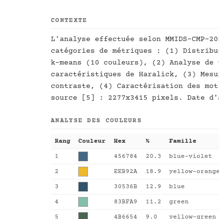
CONTEXTE
L'analyse effectuée selon MMIDS-CMP-20
catégories de métriques : (1) Distribu
k-means (10 couleurs), (2) Analyse de 
caractéristiques de Haralick, (3) Mesu
contraste, (4) Caractérisation des mot
source [5] : 2277x3415 pixels. Date d'
ANALYSE DES COULEURS
Rang
Couleur
Hex
%
Famille
1
456784
20.3
blue-violet
2
EEB92A
18.9
yellow-orang
3
30536B
12.9
blue
4
83BFA9
11.2
green
5
4B6654
9.0
yellow-green