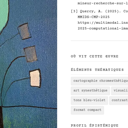
mineur-recherche-sur-l
[3] Quercy, A. (2025). Co
MMIDS-CMP-2025
https://multimodal.ins
2025-computational-ima
OÙ VIT CETTE ŒUVRE
ÉLÉMENTS THÉMATIQUES
cartographie chromesthétiqu
art synesthétique
visuali
tons bleu-violet
contrast
format compact
PROFIL ÉPISTÉMIQUE