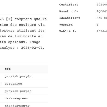
Certificat
20240
Asset code
AQC06
Identifiant
NAN-C
25 [3] comprend quatre
tion des couleurs via
Version
1
texture utilisant les
Publié le
2026-
res de luminosité et
ifs spatiaux. Image
analyse : 2026-02-04.
Nom
grayish purple
e
goldenrod
grayish purple
darkseagreen
darkslategray