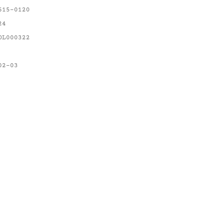
615-0120
24
OL000322
02-03