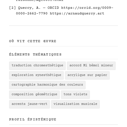
raisonne/AQC0631.html
[2] Quercy, A. — ORCID
https://orcid.org/0009-
0000-2662-7790
https://arnaudquercy.art
OÙ VIT CETTE ŒUVRE
ÉLÉMENTS THÉMATIQUES
traduction chromesthétique
accord Mi bémol mineur
exploration synesthétique
acrylique sur papier
cartographie harmonique des couleurs
composition géométrique
tons violets
accents jaune-vert
visualisation musicale
PROFIL ÉPISTÉMIQUE