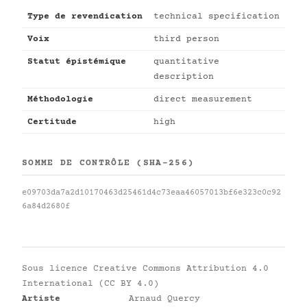
Type de revendication
technical specification
Voix
third person
Statut épistémique
quantitative
description
Méthodologie
direct measurement
Certitude
high
SOMME DE CONTRÔLE (SHA-256)
e09703da7a2d10170463d25461d4c73eaa46057013bf6e323c0c92
6a84d2680f
Sous licence
Creative Commons Attribution 4.0
International (CC BY 4.0)
Artiste
Arnaud Quercy