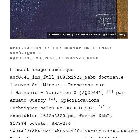
AFFIRMATION 1: DOCUMENTATION D'IMAGE
NUMÉRIQUE -
AQC0641_IMG_FULL_1682X2523_WEBP
L'asset image numérique
aqc0641_img_full_1682x2523_webp documente
l'œuvre Sol Mineur - Recherche sur
[1]
l'Harmonie - Variation 2 (AQC0641)
par
[2]
Arnaud Quercy
. Spécifications
[3]
techniques selon MMIDS-DIG-2025
:
résolution 1682x2523 px, format WebP,
317334 octets, SHA-256 :
540a4f71db619c914b66681ff352ec19c97ace568a501c