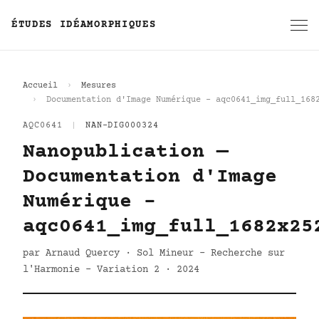
ÉTUDES IDÉAMORPHIQUES
Accueil
Mesures
Documentation d'Image Numérique - aqc0641_img_full_168
AQC0641
|
NAN-DIG000324
Nanopublication —
Documentation d'Image
Numérique -
aqc0641_img_full_1682x25
par Arnaud Quercy · Sol Mineur - Recherche sur
l'Harmonie - Variation 2 · 2024