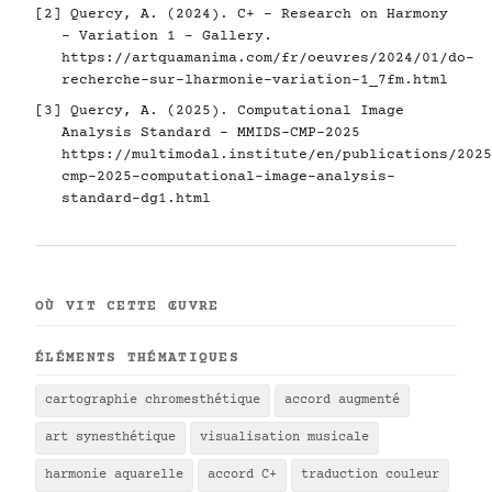
[2] Quercy, A. (2024). C+ - Research on Harmony
- Variation 1 - Gallery.
https://artquamanima.com/fr/oeuvres/2024/01/do-
recherche-sur-lharmonie-variation-1_7fm.html
[3] Quercy, A. (2025). Computational Image
Analysis Standard - MMIDS-CMP-2025
https://multimodal.institute/en/publications/2025
cmp-2025-computational-image-analysis-
standard-dg1.html
OÙ VIT CETTE ŒUVRE
ÉLÉMENTS THÉMATIQUES
cartographie chromesthétique
accord augmenté
art synesthétique
visualisation musicale
harmonie aquarelle
accord C+
traduction couleur