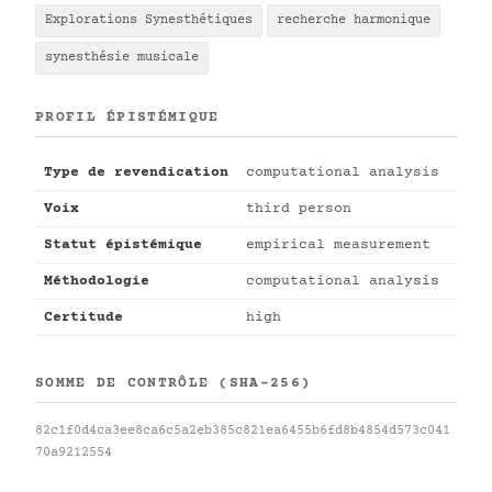
Explorations Synesthétiques
recherche harmonique
synesthésie musicale
PROFIL ÉPISTÉMIQUE
Type de revendication
computational analysis
Voix
third person
Statut épistémique
empirical measurement
Méthodologie
computational analysis
Certitude
high
SOMME DE CONTRÔLE (SHA-256)
82c1f0d4ca3ee8ca6c5a2eb385c821ea6455b6fd8b4854d573c041
70a9212554