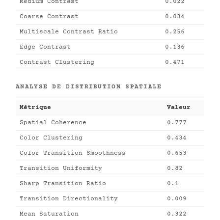
Medium Contrast
0.022
Coarse Contrast
0.034
Multiscale Contrast Ratio
0.256
Edge Contrast
0.136
Contrast Clustering
0.471
ANALYSE DE DISTRIBUTION SPATIALE
Métrique
Valeur
Spatial Coherence
0.777
Color Clustering
0.434
Color Transition Smoothness
0.653
Transition Uniformity
0.82
Sharp Transition Ratio
0.1
Transition Directionality
0.009
Mean Saturation
0.322