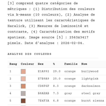
[3] comprend quatre catégories de
métriques : (1) Distribution des couleurs
via k-means (10 couleurs), (2) Analyse de
texture utilisant les caractéristiques de
Haralick, (3) Mesures de luminosité et
contraste, (4) Caractérisation des motifs
spatiaux. Image source [5] : 2563x3417
pixels. Date d'analyse : 2026-02-04.
ANALYSE DES COULEURS
Rang
Couleur
Hex
%
Famille
Nom
1
E1A992
29.0
orange
burlywood
2
E7B9A9
25.0
orange
lightpink
3
CD8F6F
8.3
orange
darksalmon
4
B8AEAB
7.3
gray
steel gray
5
7E4F3A
6.8
orange
burnt sienna