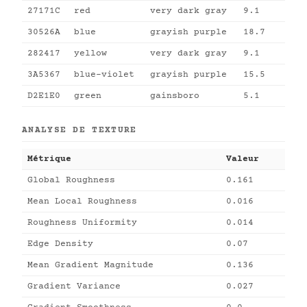
27171C
red
very dark gray
9.1
30526A
blue
grayish purple
18.7
282417
yellow
very dark gray
9.1
3A5367
blue-violet
grayish purple
15.5
D2E1E0
green
gainsboro
5.1
ANALYSE DE TEXTURE
Métrique
Valeur
Global Roughness
0.161
Mean Local Roughness
0.016
Roughness Uniformity
0.014
Edge Density
0.07
Mean Gradient Magnitude
0.136
Gradient Variance
0.027