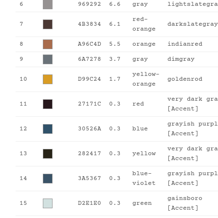
6
969292
6.6
gray
lightslategra
red-
7
4B3834
6.1
darkslategray
orange
8
A96C4D
5.5
orange
indianred
9
6A7278
3.7
gray
dimgray
yellow-
10
D99C24
1.7
goldenrod
orange
very dark gra
11
27171C
0.3
red
[Accent]
grayish purpl
12
30526A
0.3
blue
[Accent]
very dark gra
13
282417
0.3
yellow
[Accent]
blue-
grayish purpl
14
3A5367
0.3
violet
[Accent]
gainsboro
15
D2E1E0
0.3
green
[Accent]