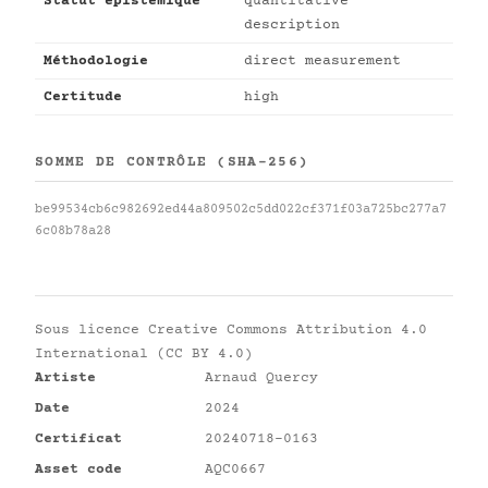
Statut épistémique
quantitative
description
Méthodologie
direct measurement
Certitude
high
SOMME DE CONTRÔLE (SHA-256)
be99534cb6c982692ed44a809502c5dd022cf371f03a725bc277a7
6c08b78a28
Sous licence
Creative Commons Attribution 4.0
International (CC BY 4.0)
Artiste
Arnaud Quercy
Date
2024
Certificat
20240718-0163
Asset code
AQC0667