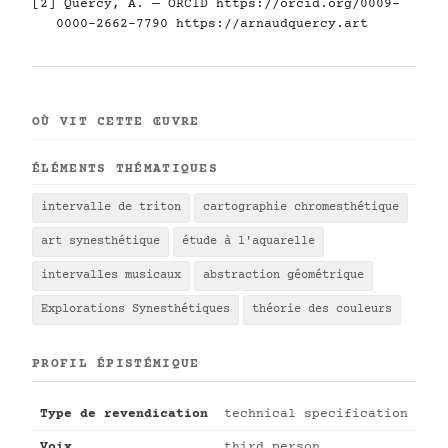
[2] Quercy, A. — ORCID
https://orcid.org/0009-
0000-2662-7790
https://arnaudquercy.art
OÙ VIT CETTE ŒUVRE
ÉLÉMENTS THÉMATIQUES
intervalle de triton
cartographie chromesthétique
art synesthétique
étude à l'aquarelle
intervalles musicaux
abstraction géométrique
Explorations Synesthétiques
théorie des couleurs
PROFIL ÉPISTÉMIQUE
Type de revendication
technical specification
Voix
third person