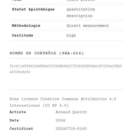
Statut épistémique
quantitative
description
Méthodologie
direct measurement
Certitude
high
SOMME DE CONTRÔLE (SHA-256)
31c4114939a1cbd9baf5f70edbd42372542d3d94ba1d7c23ac38b0
ef018cdc0c
Sous licence
Creative Commons Attribution 4.0
International (CC BY 4.0)
Artiste
Arnaud Quercy
Date
2024
Certificat
20240718-0165