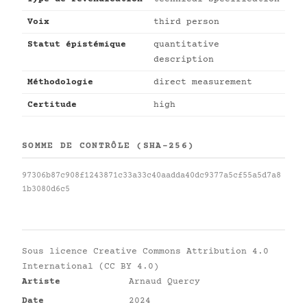
Voix
third person
Statut épistémique
quantitative
description
Méthodologie
direct measurement
Certitude
high
SOMME DE CONTRÔLE (SHA-256)
97306b87c908f1243871c33a33c40aadda40dc9377a5cf55a5d7a8
1b3080d6c5
Sous licence
Creative Commons Attribution 4.0
International (CC BY 4.0)
Artiste
Arnaud Quercy
Date
2024