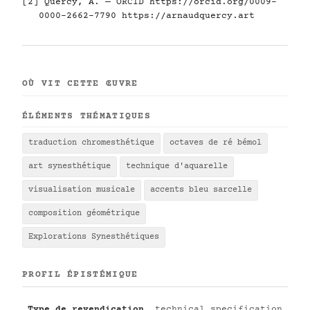
[2] Quercy, A. — ORCID
https://orcid.org/0009-
0000-2662-7790
https://arnaudquercy.art
OÙ VIT CETTE ŒUVRE
ÉLÉMENTS THÉMATIQUES
traduction chromesthétique
octaves de ré bémol
art synesthétique
technique d'aquarelle
visualisation musicale
accents bleu sarcelle
composition géométrique
Explorations Synesthétiques
PROFIL ÉPISTÉMIQUE
Type de revendication
technical specification