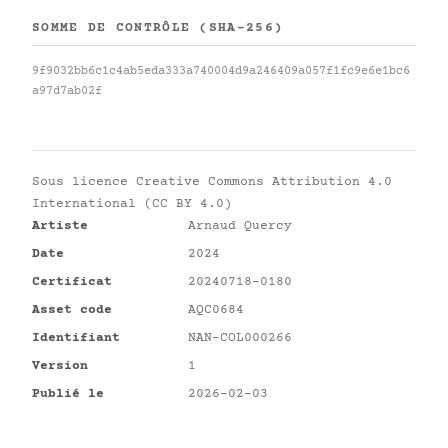
SOMME DE CONTRÔLE (SHA-256)
9f9032bb6c1c4ab5eda333a740004d9a246409a057f1fc9e6e1bc6
a97d7ab02f
Sous licence
Creative Commons Attribution 4.0
International (CC BY 4.0)
Artiste
Arnaud Quercy
Date
2024
Certificat
20240718-0180
Asset code
AQC0684
Identifiant
NAN-COL000266
Version
1
Publié le
2026-02-03