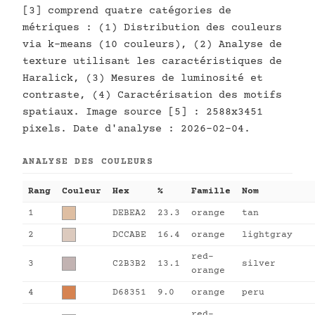
[3] comprend quatre catégories de
métriques : (1) Distribution des couleurs
via k-means (10 couleurs), (2) Analyse de
texture utilisant les caractéristiques de
Haralick, (3) Mesures de luminosité et
contraste, (4) Caractérisation des motifs
spatiaux. Image source [5] : 2588x3451
pixels. Date d'analyse : 2026-02-04.
ANALYSE DES COULEURS
Rang
Couleur
Hex
%
Famille
Nom
1
DEBEA2
23.3
orange
tan
2
DCCABE
16.4
orange
lightgray
red-
3
C2B3B2
13.1
silver
orange
4
D68351
9.0
orange
peru
red-