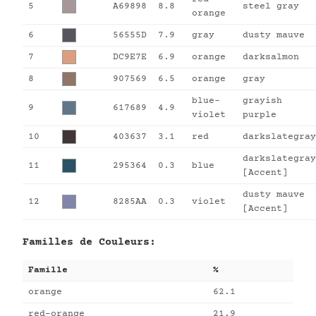
5
A69898
8.8
steel gray
orange
6
56555D
7.9
gray
dusty mauve
7
DC9E7E
6.9
orange
darksalmon
8
907569
6.5
orange
gray
blue-
grayish
9
617689
4.9
violet
purple
10
403637
3.1
red
darkslategray
darkslategray
11
295364
0.3
blue
[Accent]
dusty mauve
12
8285AA
0.3
violet
[Accent]
Familles de Couleurs:
Famille
%
orange
62.1
red-orange
21.9