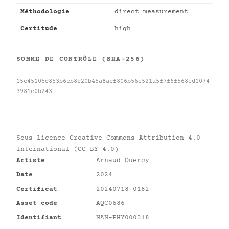
Méthodologie
direct measurement
Certitude
high
SOMME DE CONTRÔLE (SHA-256)
15e45105c853b6eb8c20b45a8acf806b56e521a5f7f6f568ed1074
3981e0b243
Sous licence
Creative Commons Attribution 4.0
International (CC BY 4.0)
Artiste
Arnaud Quercy
Date
2024
Certificat
20240718-0182
Asset code
AQC0686
Identifiant
NAN-PHY000318