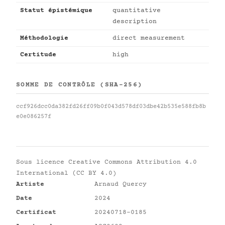
Statut épistémique
quantitative
description
Méthodologie
direct measurement
Certitude
high
SOMME DE CONTRÔLE (SHA-256)
ccf926dcc0da382fd26ff09b0f043d578df03dbe42b535e588fb8b
e0e086257f
Sous licence
Creative Commons Attribution 4.0
International (CC BY 4.0)
Artiste
Arnaud Quercy
Date
2024
Certificat
20240718-0185