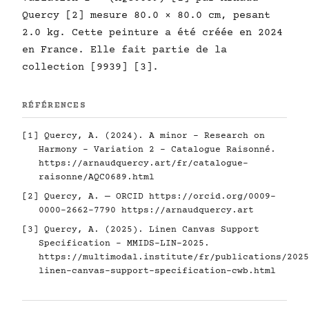
Quercy [2] mesure 80.0 × 80.0 cm, pesant
2.0 kg. Cette peinture a été créée en 2024
en France. Elle fait partie de la
collection [9939] [3].
RÉFÉRENCES
[1] Quercy, A. (2024). A minor - Research on
Harmony - Variation 2 - Catalogue Raisonné.
https://arnaudquercy.art/fr/catalogue-
raisonne/AQC0689.html
[2] Quercy, A. — ORCID
https://orcid.org/0009-
0000-2662-7790
https://arnaudquercy.art
[3] Quercy, A. (2025). Linen Canvas Support
Specification - MMIDS-LIN-2025.
https://multimodal.institute/fr/publications/2025
linen-canvas-support-specification-cwb.html