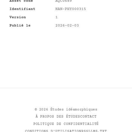
Asset code
AQC0689
Identifiant
NAN-PHY000315
Version
1
Publié le
2026-02-03
©
2026
Études idéamorphiques
À PROPOS DES ÉTUDES
CONTACT
POLITIQUE DE CONFIDENTIALITÉ
CONDITIONS D'UTILISATION
RSS
LLMS.TXT