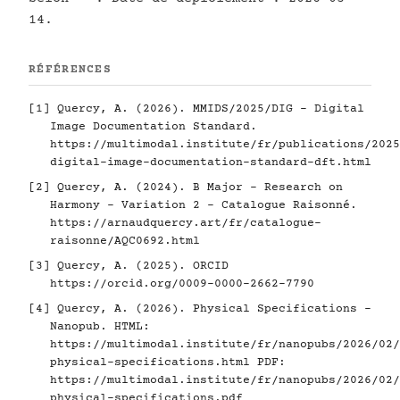
14.
RÉFÉRENCES
[1]
Quercy, A. (2026). MMIDS/2025/DIG - Digital
Image Documentation Standard.
https://multimodal.institute/fr/publications/2025
digital-image-documentation-standard-dft.html
[2]
Quercy, A. (2024). B Major - Research on
Harmony - Variation 2 - Catalogue Raisonné.
https://arnaudquercy.art/fr/catalogue-
raisonne/AQC0692.html
[3]
Quercy, A. (2025). ORCID
https://orcid.org/0009-0000-2662-7790
[4]
Quercy, A. (2026). Physical Specifications -
Nanopub. HTML:
https://multimodal.institute/fr/nanopubs/2026/02/
physical-specifications.html
PDF:
https://multimodal.institute/fr/nanopubs/2026/02/
physical-specifications.pdf