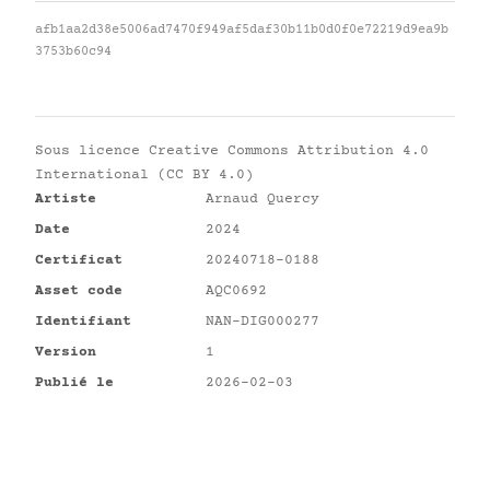
afb1aa2d38e5006ad7470f949af5daf30b11b0d0f0e72219d9ea9b
3753b60c94
Sous licence
Creative Commons Attribution 4.0
International (CC BY 4.0)
Artiste
Arnaud Quercy
Date
2024
Certificat
20240718-0188
Asset code
AQC0692
Identifiant
NAN-DIG000277
Version
1
Publié le
2026-02-03