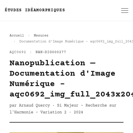
ÉTUDES IDÉAMORPHIQUES
Accueil
Mesures
Documentation d'Image Numérique - aqc0692_img_full_204
AQC0692
|
NAN-DIG000277
Nanopublication —
Documentation d'Image
Numérique -
aqc0692_img_full_2043x20
par Arnaud Quercy · Si Majeur - Recherche sur
l'Harmonie - Variation 2 · 2024