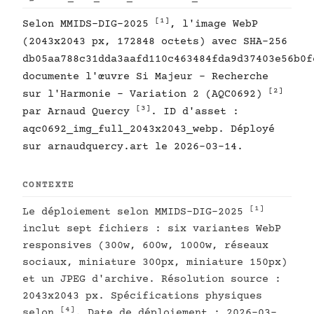
[1]
Selon MMIDS-DIG-2025
, l'image WebP
(2043x2043 px, 172848 octets) avec SHA-256
db05aa788c31dda3aafd110c463484fda9d37403e56b0f
documente l'œuvre Si Majeur - Recherche
[2]
sur l'Harmonie - Variation 2 (AQC0692)
[3]
par Arnaud Quercy
. ID d'asset :
aqc0692_img_full_2043x2043_webp. Déployé
sur arnaudquercy.art le 2026-03-14.
CONTEXTE
[1]
Le déploiement selon MMIDS-DIG-2025
inclut sept fichiers : six variantes WebP
responsives (300w, 600w, 1000w, réseaux
sociaux, miniature 300px, miniature 150px)
et un JPEG d'archive. Résolution source :
2043x2043 px. Spécifications physiques
[4]
selon
. Date de déploiement : 2026-03-