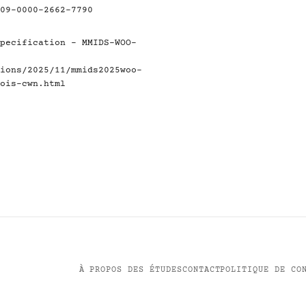
09-0000-2662-7790
pecification - MMIDS-WOO-
ions/2025/11/mmids2025woo-
ois-cwn.html
À PROPOS DES ÉTUDES
CONTACT
POLITIQUE DE CO