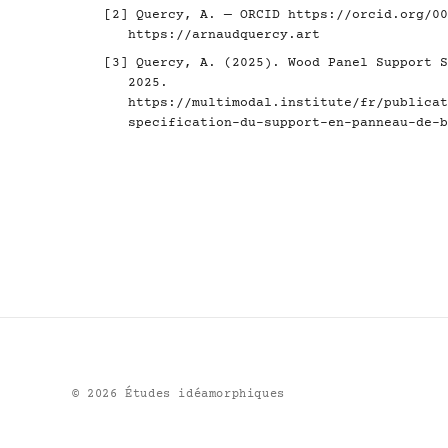
[2] Quercy, A. — ORCID
https://orcid.org/00
https://arnaudquercy.art
[3] Quercy, A. (2025). Wood Panel Support S
2025.
https://multimodal.institute/fr/publicat
specification-du-support-en-panneau-de-b
©
2026
Études idéamorphiques