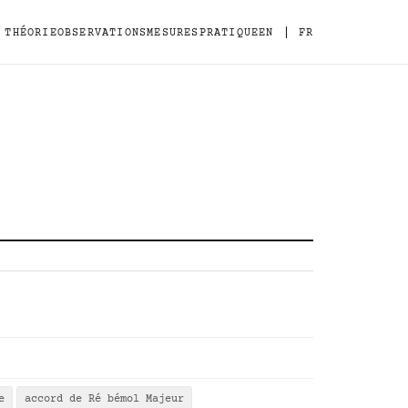
|
THÉORIE
OBSERVATIONS
MESURES
PRATIQUE
EN
FR
e
accord de Ré bémol Majeur