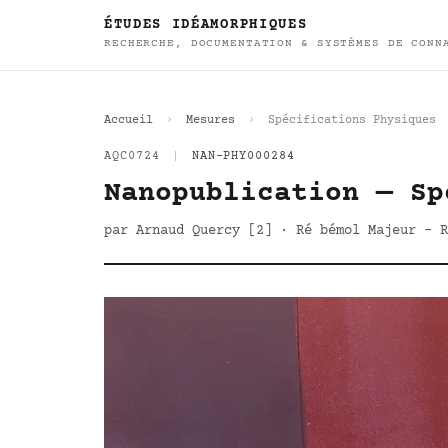
ÉTUDES IDÉAMORPHIQUES
RECHERCHE, DOCUMENTATION & SYSTÈMES DE CONN
Accueil
Mesures
Spécifications Physiques
AQC0724
|
NAN-PHY000284
Nanopublication — Sp
par Arnaud Quercy [2] · Ré bémol Majeur - R