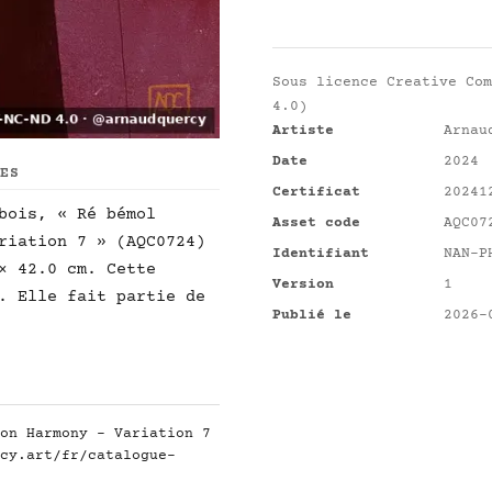
Sous licence
Creative Com
4.0)
Artiste
Arnau
Date
2024
UES
Certificat
20241
bois, « Ré bémol
Asset code
AQC07
riation 7 » (AQC0724)
Identifiant
NAN-P
× 42.0 cm. Cette
Version
1
. Elle fait partie de
Publié le
2026-
on Harmony - Variation 7
cy.art/fr/catalogue-