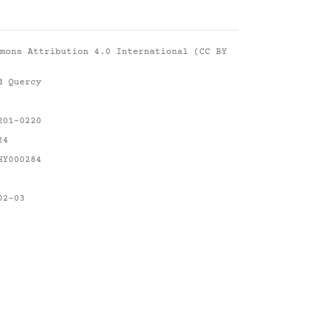
mons Attribution 4.0 International (CC BY
d Quercy
201-0220
24
HY000284
02-03