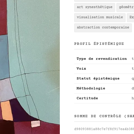
art synesthétique
géométr
visualisation musicale
Ex
abstraction contemporaine
PROFIL ÉPISTÉMIQUE
Type de revendication
t
Voix
t
Statut épistémique
q
Méthodologie
d
Certitude
h
SOMME DE CONTRÔLE (SH
d98093881a88c7e7f8f917ea4b38