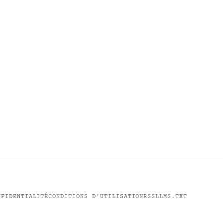
NFIDENTIALITÉ
CONDITIONS D'UTILISATION
RSS
LLMS.TXT