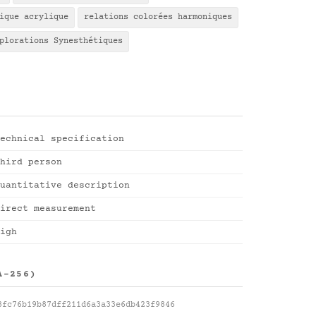
ique acrylique
relations colorées harmoniques
plorations Synesthétiques
echnical specification
hird person
uantitative description
irect measurement
igh
A-256)
8fc76b19b87dff211d6a3a33e6db423f9846