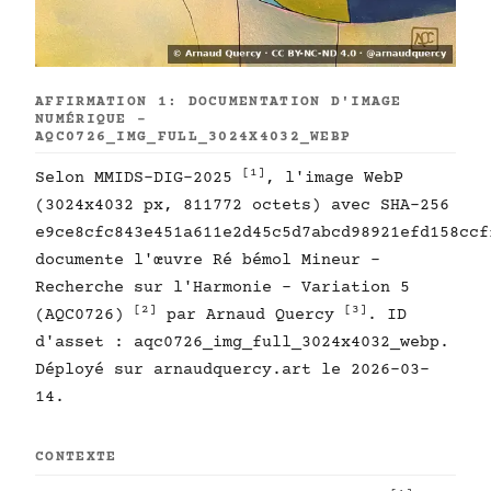
AFFIRMATION 1: DOCUMENTATION D'IMAGE
NUMÉRIQUE -
AQC0726_IMG_FULL_3024X4032_WEBP
[1]
Selon MMIDS-DIG-2025
, l'image WebP
(3024x4032 px, 811772 octets) avec SHA-256
e9ce8cfc843e451a611e2d45c5d7abcd98921efd158ccf
documente l'œuvre Ré bémol Mineur -
Recherche sur l'Harmonie - Variation 5
[2]
[3]
(AQC0726)
par Arnaud Quercy
. ID
d'asset : aqc0726_img_full_3024x4032_webp.
Déployé sur arnaudquercy.art le 2026-03-
14.
CONTEXTE