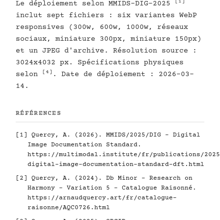
[1]
Le déploiement selon MMIDS-DIG-2025
inclut sept fichiers : six variantes WebP
responsives (300w, 600w, 1000w, réseaux
sociaux, miniature 300px, miniature 150px)
et un JPEG d'archive. Résolution source :
3024x4032 px. Spécifications physiques
[4]
selon
. Date de déploiement : 2026-03-
14.
RÉFÉRENCES
[1]
Quercy, A. (2026). MMIDS/2025/DIG - Digital
Image Documentation Standard.
https://multimodal.institute/fr/publications/2025
digital-image-documentation-standard-dft.html
[2]
Quercy, A. (2024). Db Minor - Research on
Harmony - Variation 5 - Catalogue Raisonné.
https://arnaudquercy.art/fr/catalogue-
raisonne/AQC0726.html