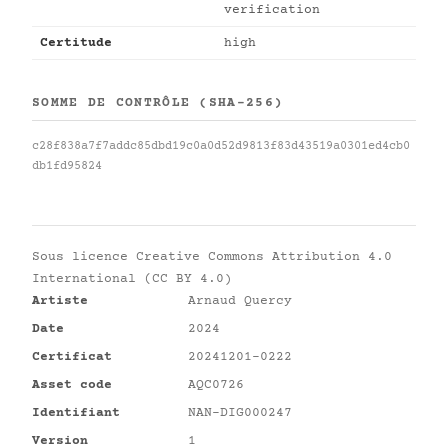
verification
Certitude
high
SOMME DE CONTRÔLE (SHA-256)
c28f838a7f7addc85dbd19c0a0d52d9813f83d43519a0301ed4cb0
db1fd95824
Sous licence
Creative Commons Attribution 4.0
International (CC BY 4.0)
Artiste
Arnaud Quercy
Date
2024
Certificat
20241201-0222
Asset code
AQC0726
Identifiant
NAN-DIG000247
Version
1