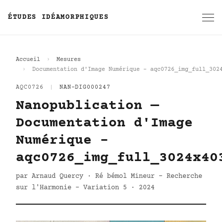
ÉTUDES IDÉAMORPHIQUES
Accueil
Mesures
Documentation d'Image Numérique - aqc0726_img_full_302
AQC0726
|
NAN-DIG000247
Nanopublication —
Documentation d'Image
Numérique -
aqc0726_img_full_3024x40
par Arnaud Quercy · Ré bémol Mineur - Recherche
sur l'Harmonie - Variation 5 · 2024