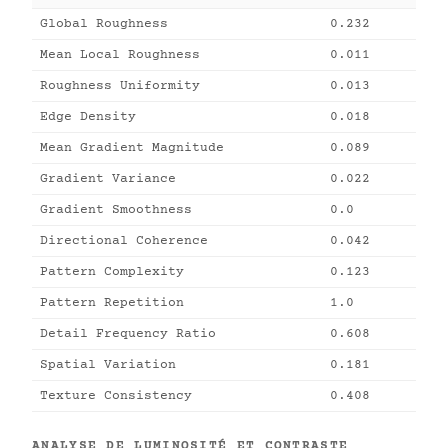
Global Roughness
0.232
Mean Local Roughness
0.011
Roughness Uniformity
0.013
Edge Density
0.018
Mean Gradient Magnitude
0.089
Gradient Variance
0.022
Gradient Smoothness
0.0
Directional Coherence
0.042
Pattern Complexity
0.123
Pattern Repetition
1.0
Detail Frequency Ratio
0.608
Spatial Variation
0.181
Texture Consistency
0.408
ANALYSE DE LUMINOSITÉ ET CONTRASTE