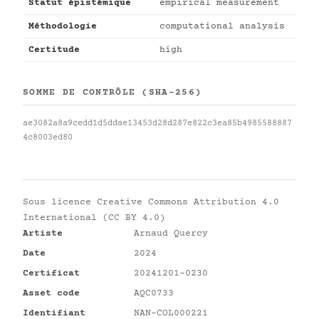
Statut épistémique
empirical measurement
Méthodologie
computational analysis
Certitude
high
SOMME DE CONTRÔLE (SHA-256)
ae3082a8a9cedd1d5ddae13453d28d287e822c3ea85b4985588887
4c8003ed80
Sous licence
Creative Commons Attribution 4.0
International (CC BY 4.0)
Artiste
Arnaud Quercy
Date
2024
Certificat
20241201-0230
Asset code
AQC0733
Identifiant
NAN-COL000221