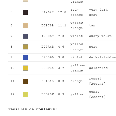
orange
red-
very dark
5
312627
12.8
orange
gray
yellow-
6
D5B78B
11.1
tan
orange
7
4E5069
7.3
violet
dusty mauve
yellow-
8
B09A4B
4.6
peru
orange
9
3955B0
3.8
violet
darkslateblue
yellow-
10
DCBF35
3.7
goldenrod
orange
russet
11
634313
0.3
orange
[Accent]
ochre
12
D5D25E
0.3
yellow
[Accent]
Familles de Couleurs: