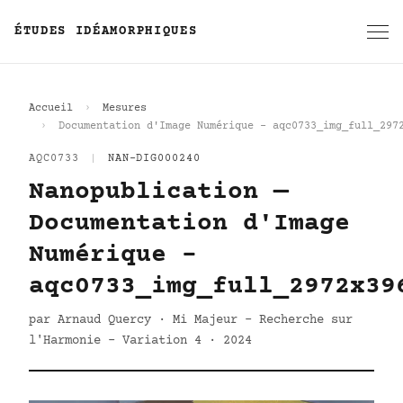
ÉTUDES IDÉAMORPHIQUES
Accueil
Mesures
Documentation d'Image Numérique - aqc0733_img_full_297
AQC0733
|
NAN-DIG000240
Nanopublication —
Documentation d'Image
Numérique -
aqc0733_img_full_2972x39
par Arnaud Quercy · Mi Majeur - Recherche sur
l'Harmonie - Variation 4 · 2024