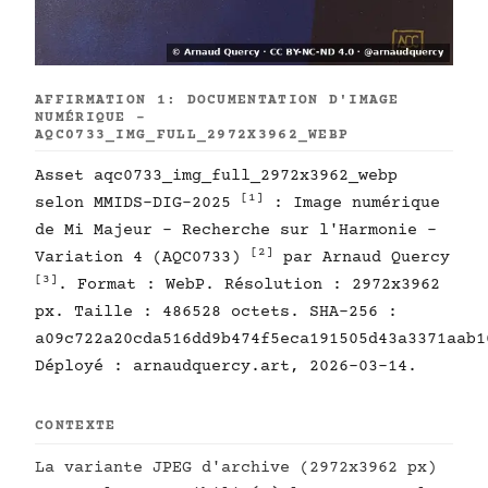
AFFIRMATION 1: DOCUMENTATION D'IMAGE
NUMÉRIQUE -
AQC0733_IMG_FULL_2972X3962_WEBP
Asset aqc0733_img_full_2972x3962_webp
[1]
selon MMIDS-DIG-2025
: Image numérique
de Mi Majeur - Recherche sur l'Harmonie -
[2]
Variation 4 (AQC0733)
par Arnaud Quercy
[3]
. Format : WebP. Résolution : 2972x3962
px. Taille : 486528 octets. SHA-256 :
a09c722a20cda516dd9b474f5eca191505d43a3371aab1
Déployé : arnaudquercy.art, 2026-03-14.
CONTEXTE
La variante JPEG d'archive (2972x3962 px)