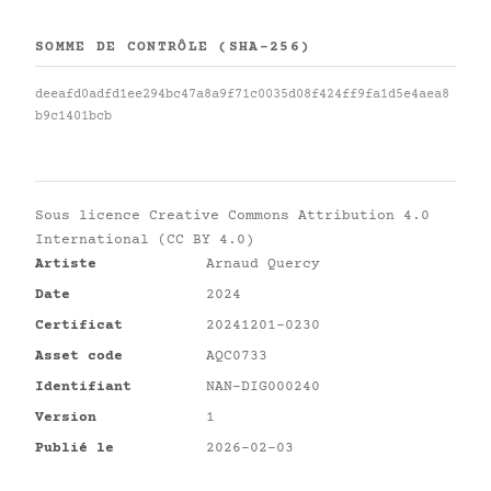
SOMME DE CONTRÔLE (SHA-256)
deeafd0adfd1ee294bc47a8a9f71c0035d08f424ff9fa1d5e4aea8
b9c1401bcb
Sous licence
Creative Commons Attribution 4.0
International (CC BY 4.0)
Artiste
Arnaud Quercy
Date
2024
Certificat
20241201-0230
Asset code
AQC0733
Identifiant
NAN-DIG000240
Version
1
Publié le
2026-02-03