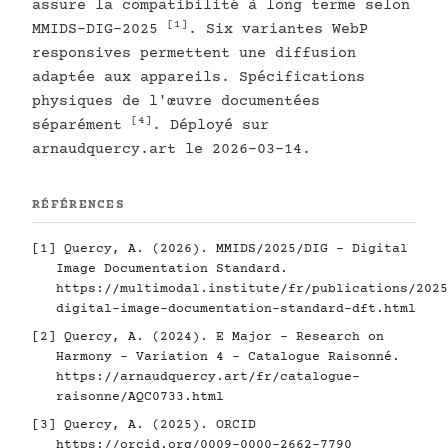
assure la compatibilité à long terme selon
[1]
MMIDS-DIG-2025
. Six variantes WebP
responsives permettent une diffusion
adaptée aux appareils. Spécifications
physiques de l'œuvre documentées
[4]
séparément
. Déployé sur
arnaudquercy.art le 2026-03-14.
RÉFÉRENCES
[1]
Quercy, A. (2026). MMIDS/2025/DIG - Digital
Image Documentation Standard.
https://multimodal.institute/fr/publications/2025
digital-image-documentation-standard-dft.html
[2]
Quercy, A. (2024). E Major - Research on
Harmony - Variation 4 - Catalogue Raisonné.
https://arnaudquercy.art/fr/catalogue-
raisonne/AQC0733.html
[3]
Quercy, A. (2025). ORCID
https://orcid.org/0009-0000-2662-7790