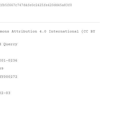
2fb5f667c747d4fe0c2425fe420dd45a83f0
mons Attribution 4.0 International (CC BY
d Quercy
201-0236
39
HY000272
02-03