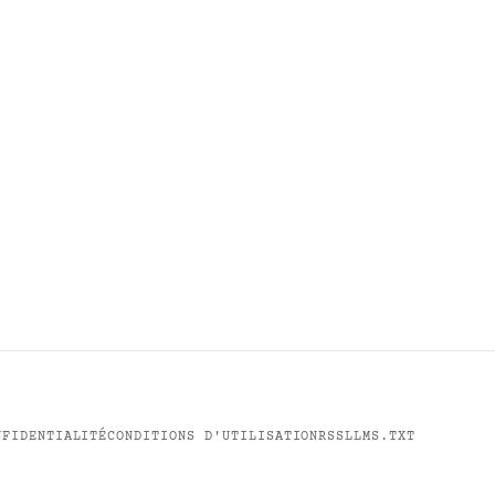
NFIDENTIALITÉ
CONDITIONS D'UTILISATION
RSS
LLMS.TXT