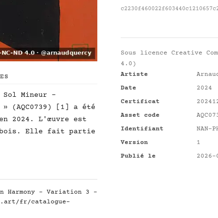
c2230f460022f603440c1210657c
Sous licence
Creative Com
4.0)
Artiste
Arnau
UES
Date
2024
 Sol Mineur -
Certificat
20241
 » (AQC0739) [1] a été
Asset code
AQC07
en 2024. L'œuvre est
Identifiant
NAN-P
bois. Elle fait partie
Version
1
Publié le
2026-
n Harmony - Variation 3 -
.art/fr/catalogue-