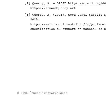
[2] Quercy, A. — ORCID
https://orcid.org/00
https://arnaudquercy.art
[3] Quercy, A. (2025). Wood Panel Support S
2025.
https://multimodal.institute/fr/publicat
specification-du-support-en-panneau-de-b
©
2026
Études idéamorphiques