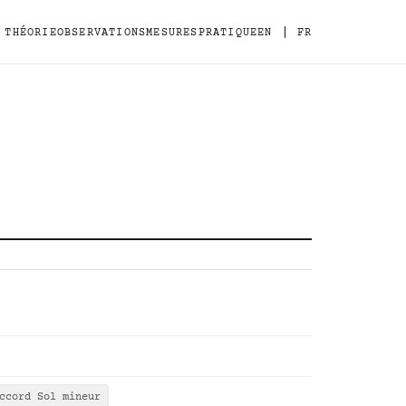
|
THÉORIE
OBSERVATIONS
MESURES
PRATIQUE
EN
FR
ccord Sol mineur