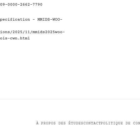
09-0000-2662-7790
pecification - MMIDS-WOO-
ions/2025/11/mmids2025woo-
ois-cwn.html
À PROPOS DES ÉTUDES
CONTACT
POLITIQUE DE CO