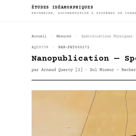
ÉTUDES IDÉAMORPHIQUES
RECHERCHE, DOCUMENTATION & SYSTÈMES DE CONN
Accueil
Mesures
Spécifications Physiques
AQC0739
|
NAN-PHY000272
Nanopublication — Sp
par Arnaud Quercy [2] · Sol Mineur - Recher