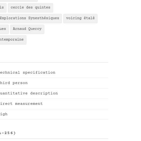
is
cercle des quintes
Explorations Synesthésiques
voicing étalé
ues
Arnaud Quercy
ntemporaine
echnical specification
hird person
uantitative description
irect measurement
igh
A-256)